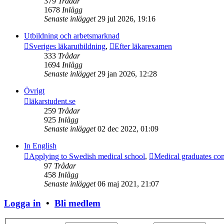
379
Trådar
1678
Inlägg
Senaste inlägget
29 jul 2026, 19:16
Utbildning och arbetsmarknad
Sveriges läkarutbildning
,
Efter läkarexamen
333
Trådar
1694
Inlägg
Senaste inlägget
29 jan 2026, 12:28
Övrigt
läkarstudent.se
259
Trådar
925
Inlägg
Senaste inlägget
02 dec 2022, 01:09
In English
Applying to Swedish medical school
,
Medical graduates co
97
Trådar
458
Inlägg
Senaste inlägget
06 maj 2021, 21:07
Logga in
•
Bli medlem