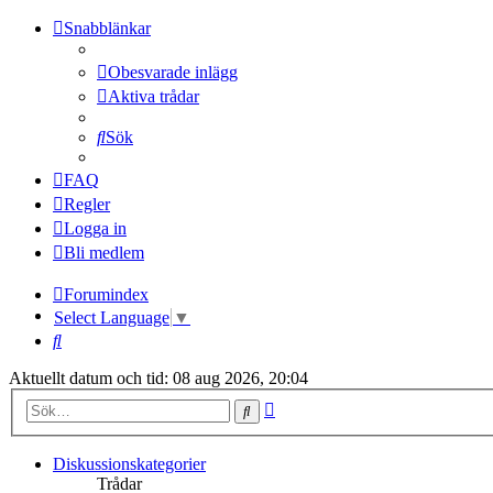
Snabblänkar
Obesvarade inlägg
Aktiva trådar
Sök
FAQ
Regler
Logga in
Bli medlem
Forumindex
Select Language
▼
Sök
Aktuellt datum och tid: 08 aug 2026, 20:04
Avancerad
Sök
sökning
Diskussionskategorier
Trådar