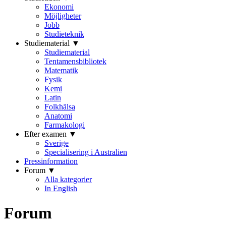
Ekonomi
Möjligheter
Jobb
Studieteknik
Studiematerial ▼
Studiematerial
Tentamensbibliotek
Matematik
Fysik
Kemi
Latin
Folkhälsa
Anatomi
Farmakologi
Efter examen ▼
Sverige
Specialisering i Australien
Pressinformation
Forum ▼
Alla kategorier
In English
Forum