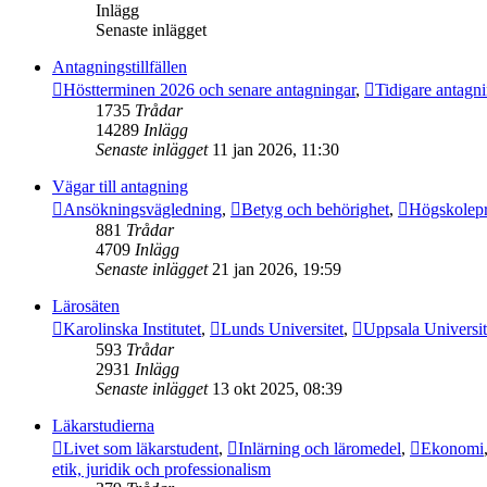
Inlägg
Senaste inlägget
Antagningstillfällen
Höstterminen 2026 och senare antagningar
,
Tidigare antagn
1735
Trådar
14289
Inlägg
Senaste inlägget
11 jan 2026, 11:30
Vägar till antagning
Ansökningsvägledning
,
Betyg och behörighet
,
Högskolep
881
Trådar
4709
Inlägg
Senaste inlägget
21 jan 2026, 19:59
Lärosäten
Karolinska Institutet
,
Lunds Universitet
,
Uppsala Universit
593
Trådar
2931
Inlägg
Senaste inlägget
13 okt 2025, 08:39
Läkarstudierna
Livet som läkarstudent
,
Inlärning och läromedel
,
Ekonomi
etik, juridik och professionalism