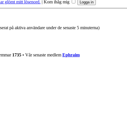
ar glömt mitt lösenord.
|
Kom ihåg mig
aserat på aktiva användare under de senaste 5 minuterna)
dlemmar
1735
• Vår senaste medlem
Ephraim