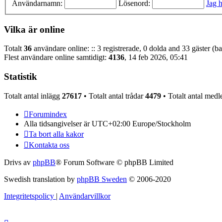
Användarnamn:
Lösenord:
Jag h
Vilka är online
Totalt
36
användare online: :: 3 registrerade, 0 dolda and 33 gäster (b
Flest användare online samtidigt:
4136
, 14 feb 2026, 05:41
Statistik
Totalt antal inlägg
27617
• Totalt antal trådar
4479
• Totalt antal me
Forumindex
Alla tidsangivelser är UTC+02:00 Europe/Stockholm
Ta bort alla kakor
Kontakta oss
Drivs av
phpBB
® Forum Software © phpBB Limited
Swedish translation by
phpBB Sweden
© 2006-2020
Integritetspolicy
|
Användarvillkor