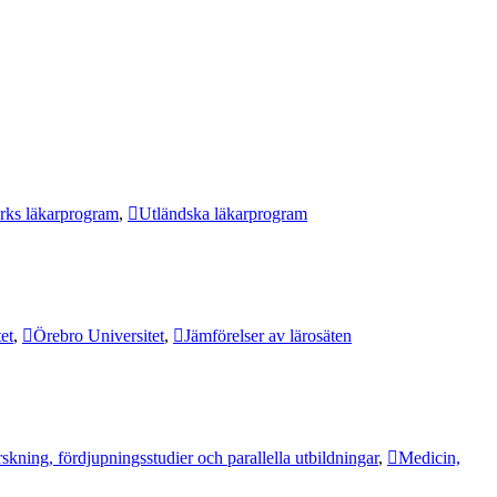
ks läkarprogram
,
Utländska läkarprogram
et
,
Örebro Universitet
,
Jämförelser av lärosäten
skning, fördjupningsstudier och parallella utbildningar
,
Medicin,