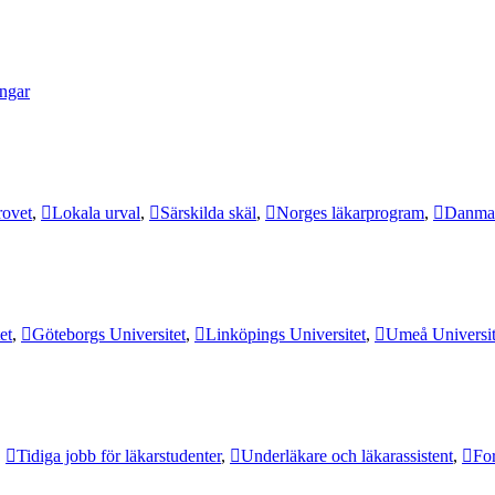
ingar
rovet
,
Lokala urval
,
Särskilda skäl
,
Norges läkarprogram
,
Danmar
et
,
Göteborgs Universitet
,
Linköpings Universitet
,
Umeå Universit
,
Tidiga jobb för läkarstudenter
,
Underläkare och läkarassistent
,
For