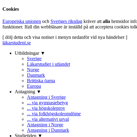
Cookies
Europeiska unionen
och
Sveriges riksdag
kräver att
alla
hemsidor inf
funktioner. Ifall din webbläsare är inställd på att acceptera cookies t
[ dölj detta och visa notiser i menyn nedanför vid nya händelser ]
läkarstudent.se
Utbildningar ▼
Sverige
Läkarstudier i utlandet
Norge
Danmark
Brittiska öarna
Europa
Antagning ▼
Antagning i Sverige
... via gymnasiebetyg
... via högskoleprov
... via folkhögskoleomdöme
... via alternativt urval
Antagning i Norge
Antagning i Danmark
Studietiden ▼