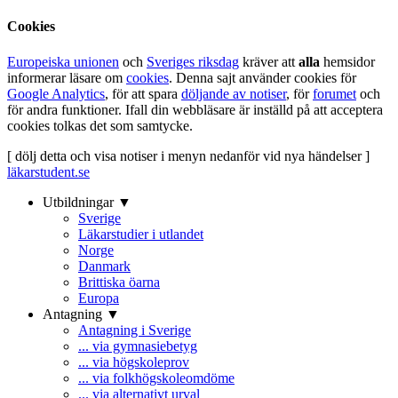
Cookies
Europeiska unionen
och
Sveriges riksdag
kräver att
alla
hemsidor
informerar läsare om
cookies
. Denna sajt använder cookies för
Google Analytics
, för att spara
döljande av notiser
, för
forumet
och
för andra funktioner. Ifall din webbläsare är inställd på att acceptera
cookies tolkas det som samtycke.
[ dölj detta och visa notiser i menyn nedanför vid nya händelser ]
läkarstudent.se
Utbildningar ▼
Sverige
Läkarstudier i utlandet
Norge
Danmark
Brittiska öarna
Europa
Antagning ▼
Antagning i Sverige
... via gymnasiebetyg
... via högskoleprov
... via folkhögskoleomdöme
... via alternativt urval