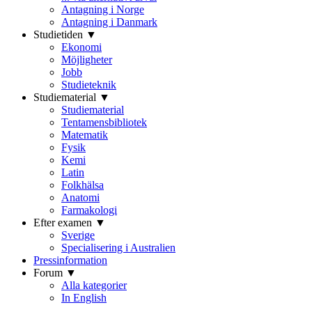
Antagning i Norge
Antagning i Danmark
Studietiden ▼
Ekonomi
Möjligheter
Jobb
Studieteknik
Studiematerial ▼
Studiematerial
Tentamensbibliotek
Matematik
Fysik
Kemi
Latin
Folkhälsa
Anatomi
Farmakologi
Efter examen ▼
Sverige
Specialisering i Australien
Pressinformation
Forum ▼
Alla kategorier
In English