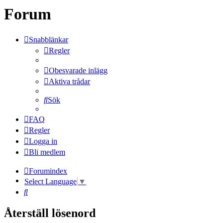
Forum
Snabblänkar
Regler
Obesvarade inlägg
Aktiva trådar
Sök
FAQ
Regler
Logga in
Bli medlem
Forumindex
Select Language
▼
Sök
Återställ lösenord