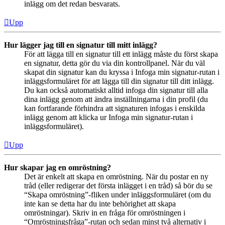
inlägg om det redan besvarats.
Upp
Hur lägger jag till en signatur till mitt inlägg?
För att lägga till en signatur till ett inlägg måste du först skapa
en signatur, detta gör du via din kontrollpanel. När du väl
skapat din signatur kan du kryssa i Infoga min signatur-rutan i
inläggsformuläret för att lägga till din signatur till ditt inlägg.
Du kan också automatiskt alltid infoga din signatur till alla
dina inlägg genom att ändra inställningarna i din profil (du
kan fortfarande förhindra att signaturen infogas i enskilda
inlägg genom att klicka ur Infoga min signatur-rutan i
inläggsformuläret).
Upp
Hur skapar jag en omröstning?
Det är enkelt att skapa en omröstning. När du postar en ny
tråd (eller redigerar det första inlägget i en tråd) så bör du se
“Skapa omröstning”-fliken under inläggsformuläret (om du
inte kan se detta har du inte behörighet att skapa
omröstningar). Skriv in en fråga för omröstningen i
“Omröstningsfråga”-rutan och sedan minst två alternativ i