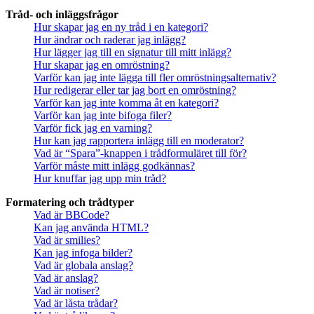
Tråd- och inläggsfrågor
Hur skapar jag en ny tråd i en kategori?
Hur ändrar och raderar jag inlägg?
Hur lägger jag till en signatur till mitt inlägg?
Hur skapar jag en omröstning?
Varför kan jag inte lägga till fler omröstningsalternativ?
Hur redigerar eller tar jag bort en omröstning?
Varför kan jag inte komma åt en kategori?
Varför kan jag inte bifoga filer?
Varför fick jag en varning?
Hur kan jag rapportera inlägg till en moderator?
Vad är “Spara”-knappen i trådformuläret till för?
Varför måste mitt inlägg godkännas?
Hur knuffar jag upp min tråd?
Formatering och trådtyper
Vad är BBCode?
Kan jag använda HTML?
Vad är smilies?
Kan jag infoga bilder?
Vad är globala anslag?
Vad är anslag?
Vad är notiser?
Vad är låsta trådar?