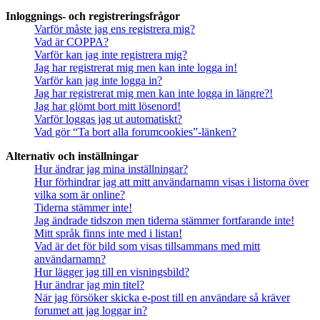
Inloggnings- och registreringsfrågor
Varför måste jag ens registrera mig?
Vad är COPPA?
Varför kan jag inte registrera mig?
Jag har registrerat mig men kan inte logga in!
Varför kan jag inte logga in?
Jag har registrerat mig men kan inte logga in längre?!
Jag har glömt bort mitt lösenord!
Varför loggas jag ut automatiskt?
Vad gör “Ta bort alla forumcookies”-länken?
Alternativ och inställningar
Hur ändrar jag mina inställningar?
Hur förhindrar jag att mitt användarnamn visas i listorna över
vilka som är online?
Tiderna stämmer inte!
Jag ändrade tidszon men tiderna stämmer fortfarande inte!
Mitt språk finns inte med i listan!
Vad är det för bild som visas tillsammans med mitt
användarnamn?
Hur lägger jag till en visningsbild?
Hur ändrar jag min titel?
När jag försöker skicka e-post till en användare så kräver
forumet att jag loggar in?