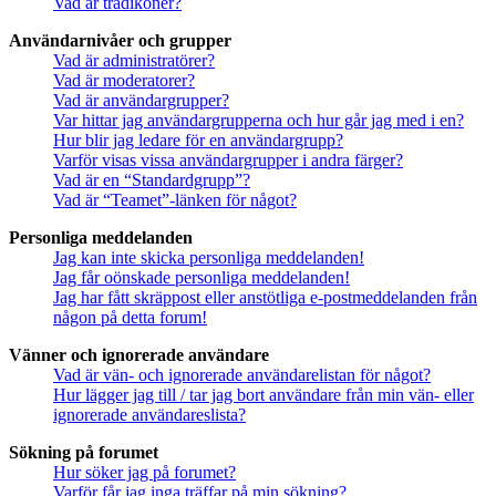
Vad är trådikoner?
Användarnivåer och grupper
Vad är administratörer?
Vad är moderatorer?
Vad är användargrupper?
Var hittar jag användargrupperna och hur går jag med i en?
Hur blir jag ledare för en användargrupp?
Varför visas vissa användargrupper i andra färger?
Vad är en “Standardgrupp”?
Vad är “Teamet”-länken för något?
Personliga meddelanden
Jag kan inte skicka personliga meddelanden!
Jag får oönskade personliga meddelanden!
Jag har fått skräppost eller anstötliga e-postmeddelanden från
någon på detta forum!
Vänner och ignorerade användare
Vad är vän- och ignorerade användarelistan för något?
Hur lägger jag till / tar jag bort användare från min vän- eller
ignorerade användareslista?
Sökning på forumet
Hur söker jag på forumet?
Varför får jag inga träffar på min sökning?