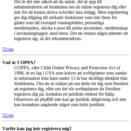
Det är det inte säkert att du måste, det är upp till
administratören att bestämma om du måste registrera dig eller
inte för att kunna skriva och/eller läsa inlägg. Men registrering
ger dig tillgång till utökade funktioner som inte finns för
gäster som till exempel visningsbilder, personliga
meddelanden, skicka e-post till andra användare, medlemskap
i användargrupper, med mera. Det tar endast några minuter att
registrera sig, så det rekommenderas.
Upp
Vad är COPPA?
COPPA, eller Child Online Privacy and Protection Act of
1998, är en lag i USA som kräver att webbplatser som samlar
in information från barn under 13 år har skriftligt tillstånd från
föräldrarna. Om du är osäker på om detta rör dig som försöker
att registrera dig, eller om det rör webbplatsen du försöker
registrera dig på, kontakta ett juridiskt ombud för hjälp.
Observera att phpBB inte kan ge juridisk rådgivning och inte
kan kontaktas angående något som helst juridiskt.
Upp
Varför kan jag inte registrera mig?