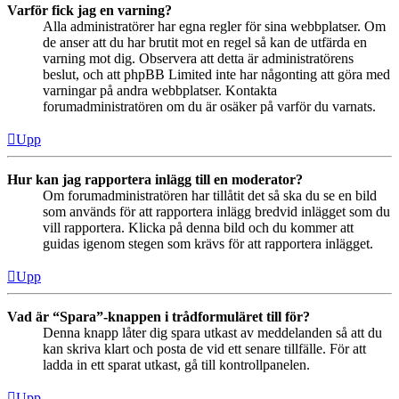
Varför fick jag en varning?
Alla administratörer har egna regler för sina webbplatser. Om
de anser att du har brutit mot en regel så kan de utfärda en
varning mot dig. Observera att detta är administratörens
beslut, och att phpBB Limited inte har någonting att göra med
varningar på andra webbplatser. Kontakta
forumadministratören om du är osäker på varför du varnats.
Upp
Hur kan jag rapportera inlägg till en moderator?
Om forumadministratören har tillåtit det så ska du se en bild
som används för att rapportera inlägg bredvid inlägget som du
vill rapportera. Klicka på denna bild och du kommer att
guidas igenom stegen som krävs för att rapportera inlägget.
Upp
Vad är “Spara”-knappen i trådformuläret till för?
Denna knapp låter dig spara utkast av meddelanden så att du
kan skriva klart och posta de vid ett senare tillfälle. För att
ladda in ett sparat utkast, gå till kontrollpanelen.
Upp