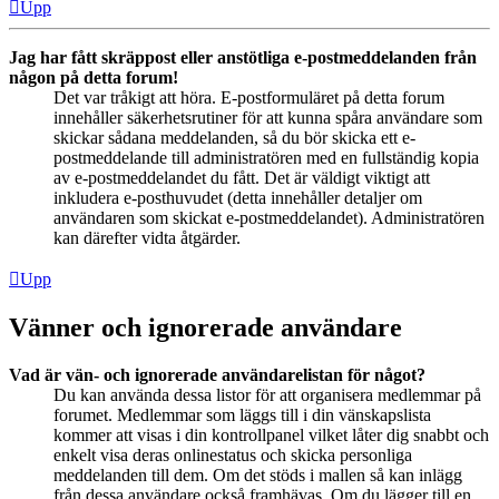
Upp
Jag har fått skräppost eller anstötliga e-postmeddelanden från
någon på detta forum!
Det var tråkigt att höra. E-postformuläret på detta forum
innehåller säkerhetsrutiner för att kunna spåra användare som
skickar sådana meddelanden, så du bör skicka ett e-
postmeddelande till administratören med en fullständig kopia
av e-postmeddelandet du fått. Det är väldigt viktigt att
inkludera e-posthuvudet (detta innehåller detaljer om
användaren som skickat e-postmeddelandet). Administratören
kan därefter vidta åtgärder.
Upp
Vänner och ignorerade användare
Vad är vän- och ignorerade användarelistan för något?
Du kan använda dessa listor för att organisera medlemmar på
forumet. Medlemmar som läggs till i din vänskapslista
kommer att visas i din kontrollpanel vilket låter dig snabbt och
enkelt visa deras onlinestatus och skicka personliga
meddelanden till dem. Om det stöds i mallen så kan inlägg
från dessa användare också framhävas. Om du lägger till en