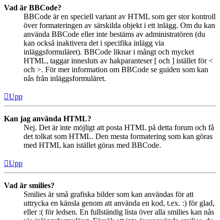
Vad är BBCode?
BBCode är en speciell variant av HTML som ger stor kontroll
över formateringen av särskilda objekt i ett inlägg. Om du kan
använda BBCode eller inte bestäms av administratören (du
kan också inaktivera det i specifika inlägg via
inläggsformuläret). BBCode liknar i mångt och mycket
HTML, taggar innesluts av hakparanteser [ och ] istället för <
och >. För mer information om BBCode se guiden som kan
nås från inläggsformuläret.
Upp
Kan jag använda HTML?
Nej. Det är inte möjligt att posta HTML på detta forum och få
det tolkat som HTML. Den mesta formatering som kan göras
med HTML kan istället göras med BBCode.
Upp
Vad är smilies?
Smilies är små grafiska bilder som kan användas för att
uttrycka en känsla genom att använda en kod, t.ex. :) för glad,
eller :( för ledsen. En fullständig lista över alla smilies kan nås