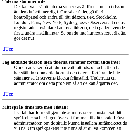
Tiderna stämmer inte!
Det kan vara så att tiderna som visas är för en annan tidszon
än den du befinner dig i. Om så är fallet, gå till din
kontrollpanel och ändra till rätt tidszon, t.ex. Stockholm,
London, Paris, New York, Sydney, osv. Observera att endast
registrerade användare kan byta tidszon, detta gäller även de
flesta andra inställningar. Så om du inte har registrerat dig än,
gör det nu!
Upp
Jag ändrade tidszon men tiderna stämmer fortfarande inte!
Om du är säker på att du har valt rätt tidszon och att du har
har ställt in sommartid korrekt och tiderna fortfarande inte
stämmer så är serverns klocka felinställd. Underrätta en
administratör om detta problem så att de kan åtgärda det.
Upp
Mitt språk finns inte med i listan!
I så fall har förmodligen inte administratören installerat ditt
språk eller så har ingen översatt forumet till ditt språk. Fråga
administratören om de skulle kunna installera språkpaketet du
vill ha. Om språkpaketet inte finns så är du välkommen att