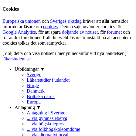
Cookies
Europeiska unionen
och
Sveriges riksdag
kräver att
alla
hemsidor
informerar läsare om
cookies
. Denna sajt använder cookies för
Google Analytics
, för att spara
döljande av notiser
, för
forumet
och
för andra funktioner. Ifall din webbläsare är inställd på att acceptera
cookies tolkas det som samtycke.
[ dölj detta och visa notiser i menyn nedanför vid nya händelser ]
läkarstudent.se
Utbildningar ▼
Sverige
Läkarstudier i utlandet
Norge
Danmark
Brittiska öarna
Europa
Antagning ▼
Antagning i Sverige
... via gymnasiebetyg
... via högskoleprov
... via folkhögskoleomdöme
... via alternativt urval