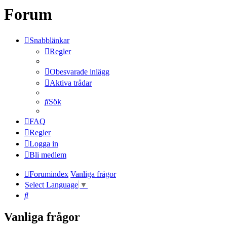
Forum
Snabblänkar
Regler
Obesvarade inlägg
Aktiva trådar
Sök
FAQ
Regler
Logga in
Bli medlem
Forumindex
Vanliga frågor
Select Language
▼
Sök
Vanliga frågor