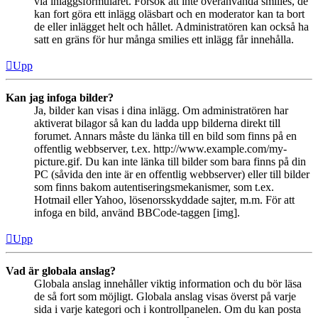
via inläggsformuläret. Försök att inte överanvända smilies, de
kan fort göra ett inlägg oläsbart och en moderator kan ta bort
de eller inlägget helt och hållet. Administratören kan också ha
satt en gräns för hur många smilies ett inlägg får innehålla.
Upp
Kan jag infoga bilder?
Ja, bilder kan visas i dina inlägg. Om administratören har
aktiverat bilagor så kan du ladda upp bilderna direkt till
forumet. Annars måste du länka till en bild som finns på en
offentlig webbserver, t.ex. http://www.example.com/my-
picture.gif. Du kan inte länka till bilder som bara finns på din
PC (såvida den inte är en offentlig webbserver) eller till bilder
som finns bakom autentiseringsmekanismer, som t.ex.
Hotmail eller Yahoo, lösenorsskyddade sajter, m.m. För att
infoga en bild, använd BBCode-taggen [img].
Upp
Vad är globala anslag?
Globala anslag innehåller viktig information och du bör läsa
de så fort som möjligt. Globala anslag visas överst på varje
sida i varje kategori och i kontrollpanelen. Om du kan posta