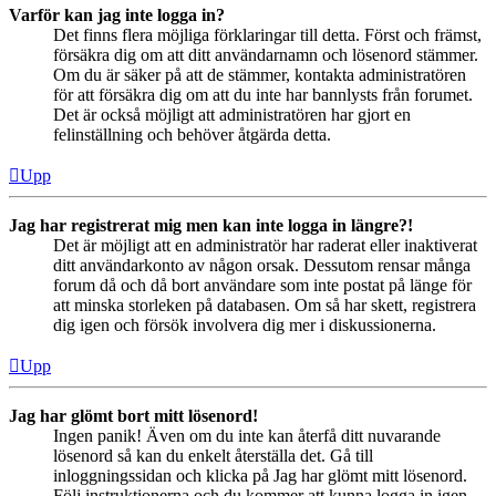
Varför kan jag inte logga in?
Det finns flera möjliga förklaringar till detta. Först och främst,
försäkra dig om att ditt användarnamn och lösenord stämmer.
Om du är säker på att de stämmer, kontakta administratören
för att försäkra dig om att du inte har bannlysts från forumet.
Det är också möjligt att administratören har gjort en
felinställning och behöver åtgärda detta.
Upp
Jag har registrerat mig men kan inte logga in längre?!
Det är möjligt att en administratör har raderat eller inaktiverat
ditt användarkonto av någon orsak. Dessutom rensar många
forum då och då bort användare som inte postat på länge för
att minska storleken på databasen. Om så har skett, registrera
dig igen och försök involvera dig mer i diskussionerna.
Upp
Jag har glömt bort mitt lösenord!
Ingen panik! Även om du inte kan återfå ditt nuvarande
lösenord så kan du enkelt återställa det. Gå till
inloggningssidan och klicka på Jag har glömt mitt lösenord.
Följ instruktionerna och du kommer att kunna logga in igen