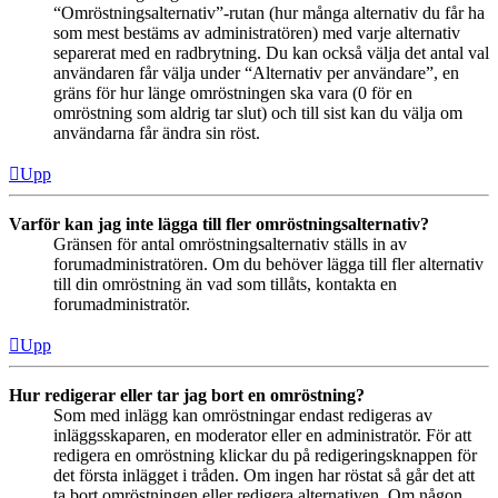
“Omröstningsalternativ”-rutan (hur många alternativ du får ha
som mest bestäms av administratören) med varje alternativ
separerat med en radbrytning. Du kan också välja det antal val
användaren får välja under “Alternativ per användare”, en
gräns för hur länge omröstningen ska vara (0 för en
omröstning som aldrig tar slut) och till sist kan du välja om
användarna får ändra sin röst.
Upp
Varför kan jag inte lägga till fler omröstningsalternativ?
Gränsen för antal omröstningsalternativ ställs in av
forumadministratören. Om du behöver lägga till fler alternativ
till din omröstning än vad som tillåts, kontakta en
forumadministratör.
Upp
Hur redigerar eller tar jag bort en omröstning?
Som med inlägg kan omröstningar endast redigeras av
inläggsskaparen, en moderator eller en administratör. För att
redigera en omröstning klickar du på redigeringsknappen för
det första inlägget i tråden. Om ingen har röstat så går det att
ta bort omröstningen eller redigera alternativen. Om någon