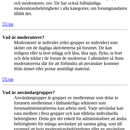
och moderatorer, osv. De har också fullständiga
moderationsbehörigheter i alla kategorier, om forumgrundaren
tillåtit det.
Upp
Vad är moderatorer?
Moderatorer är individer (eller grupper av individer) som
sköter om de dagliga aktiviteterna på forumet. De kan
redigera eller ta bort inlägg och låsa, låsa upp, flytta, ta bort
och dela trådar i de forum de modererar. I allmänhet så finns
moderatorerna där för att förhindra att användare kommer
ifrån ämnet eller postar anstötligt material.
Upp
Vad är användargrupper?
Användargrupper är grupper av medlemmar som delar in
forumets medlemmar i lätthanterliga sektioner som
forumadministratörerna kan arbeta med. Varje användar kan
vara medlem i flera grupper och kan tilldelas individuella
behörigheter. Detta gör det enkelt för administratörer att ändra
behörigheter för många användare på samma gång, som till
exempel att byta moderationsbehörigheter eller ge användare