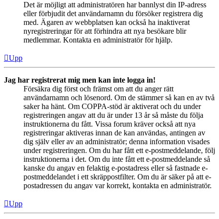
Det är möjligt att administratören har bannlyst din IP-adress
eller förbjudit det användarnamn du försöker registrera dig
med. Ägaren av webbplatsen kan också ha inaktiverat
nyregistreringar för att förhindra att nya besökare blir
medlemmar. Kontakta en administratör för hjälp.
Upp
Jag har registrerat mig men kan inte logga in!
Försäkra dig först och främst om att du anger rätt
användarnamn och lösenord. Om de stämmer så kan en av två
saker ha hänt. Om COPPA-stöd är aktiverat och du under
registreringen angav att du är under 13 år så måste du följa
instruktionerna du fått. Vissa forum kräver också att nya
registreringar aktiveras innan de kan användas, antingen av
dig själv eller av an administratör; denna information visades
under registreringen. Om du har fått ett e-postmeddelande, följ
instruktionerna i det. Om du inte fått ett e-postmeddelande så
kanske du angav en felaktig e-postadress eller så fastnade e-
postmeddelandet i ett skräppostfilter. Om du är säker på att e-
postadressen du angav var korrekt, kontakta en administratör.
Upp