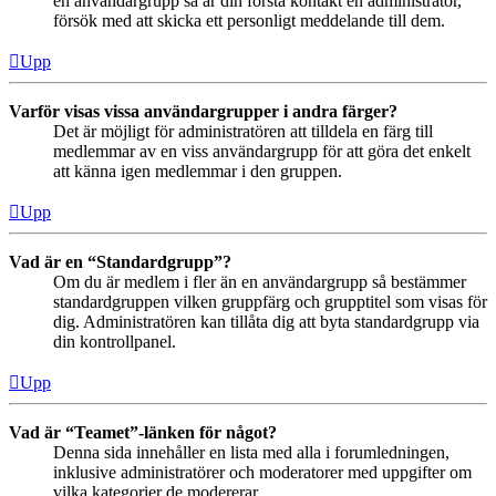
en användargrupp så är din första kontakt en administratör,
försök med att skicka ett personligt meddelande till dem.
Upp
Varför visas vissa användargrupper i andra färger?
Det är möjligt för administratören att tilldela en färg till
medlemmar av en viss användargrupp för att göra det enkelt
att känna igen medlemmar i den gruppen.
Upp
Vad är en “Standardgrupp”?
Om du är medlem i fler än en användargrupp så bestämmer
standardgruppen vilken gruppfärg och grupptitel som visas för
dig. Administratören kan tillåta dig att byta standardgrupp via
din kontrollpanel.
Upp
Vad är “Teamet”-länken för något?
Denna sida innehåller en lista med alla i forumledningen,
inklusive administratörer och moderatorer med uppgifter om
vilka kategorier de modererar.