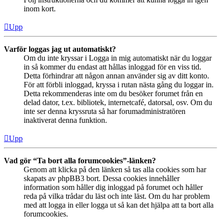
inom kort.
Upp
Varför loggas jag ut automatiskt?
Om du inte kryssar i Logga in mig automatiskt när du loggar
in så kommer du endast att hållas inloggad för en viss tid.
Detta förhindrar att någon annan använder sig av ditt konto.
För att förbli inloggad, kryssa i rutan nästa gång du loggar in.
Detta rekommenderas inte om du besöker forumet från en
delad dator, t.ex. bibliotek, internetcafé, datorsal, osv. Om du
inte ser denna kryssruta så har forumadministratören
inaktiverat denna funktion.
Upp
Vad gör “Ta bort alla forumcookies”-länken?
Genom att klicka på den länken så tas alla cookies som har
skapats av phpBB3 bort. Dessa cookies innehåller
information som håller dig inloggad på forumet och håller
reda på vilka trådar du läst och inte läst. Om du har problem
med att logga in eller logga ut så kan det hjälpa att ta bort alla
forumcookies.