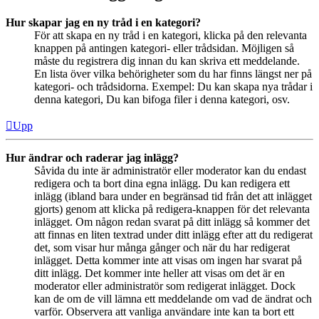
Hur skapar jag en ny tråd i en kategori?
För att skapa en ny tråd i en kategori, klicka på den relevanta
knappen på antingen kategori- eller trådsidan. Möjligen så
måste du registrera dig innan du kan skriva ett meddelande.
En lista över vilka behörigheter som du har finns längst ner på
kategori- och trådsidorna. Exempel: Du kan skapa nya trådar i
denna kategori, Du kan bifoga filer i denna kategori, osv.
Upp
Hur ändrar och raderar jag inlägg?
Såvida du inte är administratör eller moderator kan du endast
redigera och ta bort dina egna inlägg. Du kan redigera ett
inlägg (ibland bara under en begränsad tid från det att inlägget
gjorts) genom att klicka på redigera-knappen för det relevanta
inlägget. Om någon redan svarat på ditt inlägg så kommer det
att finnas en liten textrad under ditt inlägg efter att du redigerat
det, som visar hur många gånger och när du har redigerat
inlägget. Detta kommer inte att visas om ingen har svarat på
ditt inlägg. Det kommer inte heller att visas om det är en
moderator eller administratör som redigerat inlägget. Dock
kan de om de vill lämna ett meddelande om vad de ändrat och
varför. Observera att vanliga användare inte kan ta bort ett