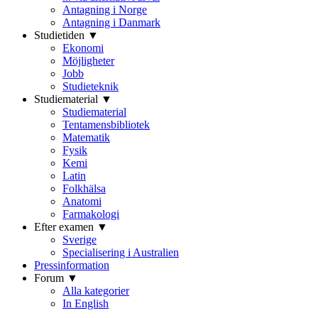
Antagning i Norge
Antagning i Danmark
Studietiden ▼
Ekonomi
Möjligheter
Jobb
Studieteknik
Studiematerial ▼
Studiematerial
Tentamensbibliotek
Matematik
Fysik
Kemi
Latin
Folkhälsa
Anatomi
Farmakologi
Efter examen ▼
Sverige
Specialisering i Australien
Pressinformation
Forum ▼
Alla kategorier
In English