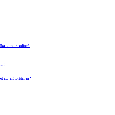
ilka som är online?
amn?
t att jag loggar in?