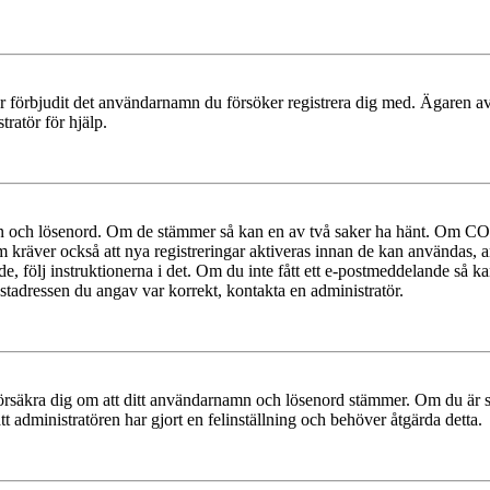
ler förbjudit det användarnamn du försöker registrera dig med. Ägaren av
ratör för hjälp.
mn och lösenord. Om de stämmer så kan en av två saker ha hänt. Om COP
um kräver också att nya registreringar aktiveras innan de kan användas, a
e, följ instruktionerna i det. Om du inte fått ett e-postmeddelande så ka
ostadressen du angav var korrekt, kontakta en administratör.
t, försäkra dig om att ditt användarnamn och lösenord stämmer. Om du är s
tt administratören har gjort en felinställning och behöver åtgärda detta.