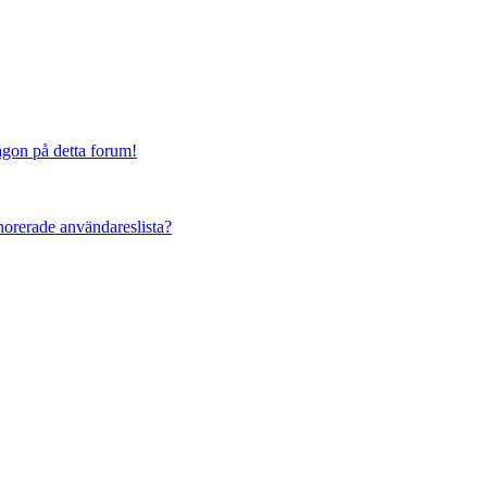
någon på detta forum!
ignorerade användareslista?