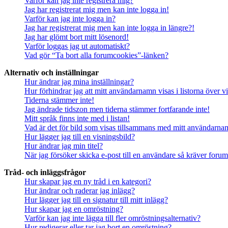
Varför kan jag inte registrera mig?
Jag har registrerat mig men kan inte logga in!
Varför kan jag inte logga in?
Jag har registrerat mig men kan inte logga in längre?!
Jag har glömt bort mitt lösenord!
Varför loggas jag ut automatiskt?
Vad gör “Ta bort alla forumcookies”-länken?
Alternativ och inställningar
Hur ändrar jag mina inställningar?
Hur förhindrar jag att mitt användarnamn visas i listorna över v
Tiderna stämmer inte!
Jag ändrade tidszon men tiderna stämmer fortfarande inte!
Mitt språk finns inte med i listan!
Vad är det för bild som visas tillsammans med mitt användarn
Hur lägger jag till en visningsbild?
Hur ändrar jag min titel?
När jag försöker skicka e-post till en användare så kräver forume
Tråd- och inläggsfrågor
Hur skapar jag en ny tråd i en kategori?
Hur ändrar och raderar jag inlägg?
Hur lägger jag till en signatur till mitt inlägg?
Hur skapar jag en omröstning?
Varför kan jag inte lägga till fler omröstningsalternativ?
Hur redigerar eller tar jag bort en omröstning?