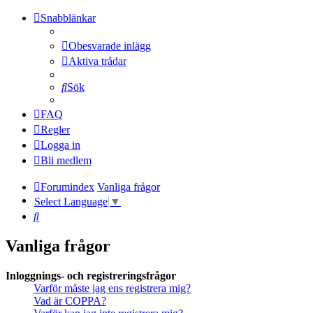
Snabblänkar
Obesvarade inlägg
Aktiva trådar
Sök
FAQ
Regler
Logga in
Bli medlem
Forumindex
Vanliga frågor
Select Language
▼
Sök
Vanliga frågor
Inloggnings- och registreringsfrågor
Varför måste jag ens registrera mig?
Vad är COPPA?