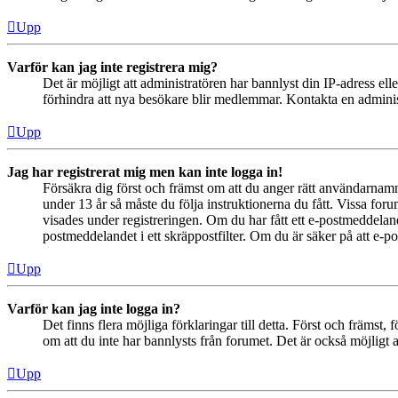
Upp
Varför kan jag inte registrera mig?
Det är möjligt att administratören har bannlyst din IP-adress el
förhindra att nya besökare blir medlemmar. Kontakta en administ
Upp
Jag har registrerat mig men kan inte logga in!
Försäkra dig först och främst om att du anger rätt användarna
under 13 år så måste du följa instruktionerna du fått. Vissa for
visades under registreringen. Om du har fått ett e-postmeddeland
postmeddelandet i ett skräppostfilter. Om du är säker på att e-p
Upp
Varför kan jag inte logga in?
Det finns flera möjliga förklaringar till detta. Först och främs
om att du inte har bannlysts från forumet. Det är också möjligt a
Upp