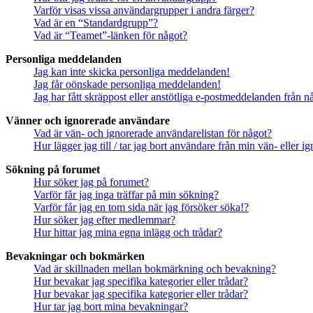
Varför visas vissa användargrupper i andra färger?
Vad är en “Standardgrupp”?
Vad är “Teamet”-länken för något?
Personliga meddelanden
Jag kan inte skicka personliga meddelanden!
Jag får oönskade personliga meddelanden!
Jag har fått skräppost eller anstötliga e-postmeddelanden från 
Vänner och ignorerade användare
Vad är vän- och ignorerade användarelistan för något?
Hur lägger jag till / tar jag bort användare från min vän- eller 
Sökning på forumet
Hur söker jag på forumet?
Varför får jag inga träffar på min sökning?
Varför får jag en tom sida när jag försöker söka!?
Hur söker jag efter medlemmar?
Hur hittar jag mina egna inlägg och trådar?
Bevakningar och bokmärken
Vad är skillnaden mellan bokmärkning och bevakning?
Hur bevakar jag specifika kategorier eller trådar?
Hur bevakar jag specifika kategorier eller trådar?
Hur tar jag bort mina bevakningar?