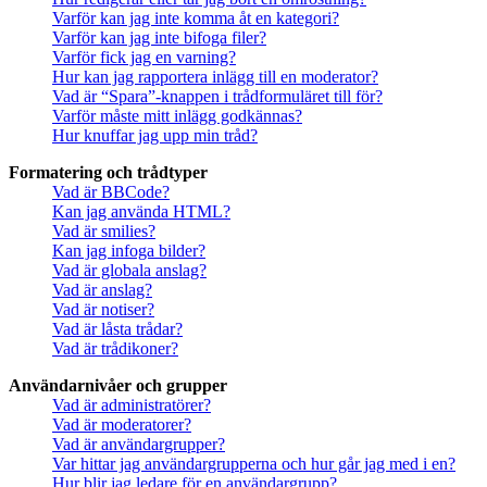
Varför kan jag inte komma åt en kategori?
Varför kan jag inte bifoga filer?
Varför fick jag en varning?
Hur kan jag rapportera inlägg till en moderator?
Vad är “Spara”-knappen i trådformuläret till för?
Varför måste mitt inlägg godkännas?
Hur knuffar jag upp min tråd?
Formatering och trådtyper
Vad är BBCode?
Kan jag använda HTML?
Vad är smilies?
Kan jag infoga bilder?
Vad är globala anslag?
Vad är anslag?
Vad är notiser?
Vad är låsta trådar?
Vad är trådikoner?
Användarnivåer och grupper
Vad är administratörer?
Vad är moderatorer?
Vad är användargrupper?
Var hittar jag användargrupperna och hur går jag med i en?
Hur blir jag ledare för en användargrupp?