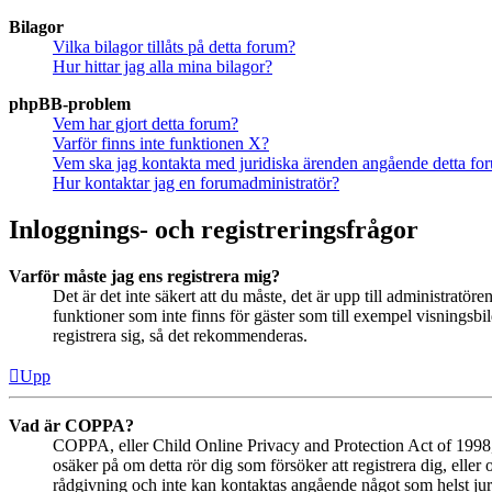
Bilagor
Vilka bilagor tillåts på detta forum?
Hur hittar jag alla mina bilagor?
phpBB-problem
Vem har gjort detta forum?
Varför finns inte funktionen X?
Vem ska jag kontakta med juridiska ärenden angående detta fo
Hur kontaktar jag en forumadministratör?
Inloggnings- och registreringsfrågor
Varför måste jag ens registrera mig?
Det är det inte säkert att du måste, det är upp till administratör
funktioner som inte finns för gäster som till exempel visningsb
registrera sig, så det rekommenderas.
Upp
Vad är COPPA?
COPPA, eller Child Online Privacy and Protection Act of 1998, ä
osäker på om detta rör dig som försöker att registrera dig, eller
rådgivning och inte kan kontaktas angående något som helst juri