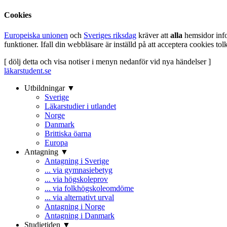
Cookies
Europeiska unionen
och
Sveriges riksdag
kräver att
alla
hemsidor inf
funktioner. Ifall din webbläsare är inställd på att acceptera cookies t
[ dölj detta och visa notiser i menyn nedanför vid nya händelser ]
läkarstudent.se
Utbildningar ▼
Sverige
Läkarstudier i utlandet
Norge
Danmark
Brittiska öarna
Europa
Antagning ▼
Antagning i Sverige
... via gymnasiebetyg
... via högskoleprov
... via folkhögskoleomdöme
... via alternativt urval
Antagning i Norge
Antagning i Danmark
Studietiden ▼