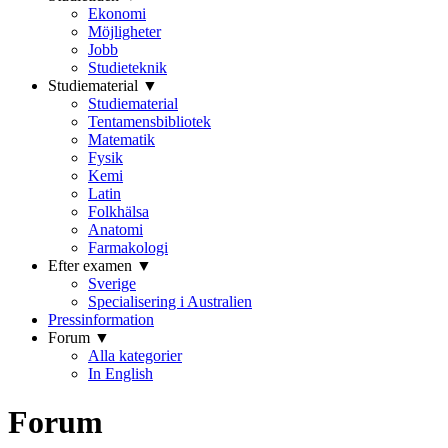
Ekonomi
Möjligheter
Jobb
Studieteknik
Studiematerial ▼
Studiematerial
Tentamensbibliotek
Matematik
Fysik
Kemi
Latin
Folkhälsa
Anatomi
Farmakologi
Efter examen ▼
Sverige
Specialisering i Australien
Pressinformation
Forum ▼
Alla kategorier
In English
Forum