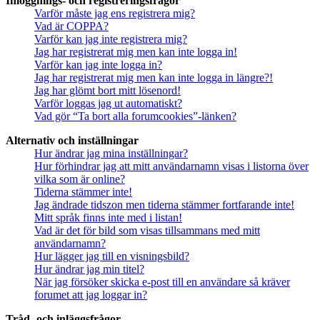
Inloggnings- och registreringsfrågor
Varför måste jag ens registrera mig?
Vad är COPPA?
Varför kan jag inte registrera mig?
Jag har registrerat mig men kan inte logga in!
Varför kan jag inte logga in?
Jag har registrerat mig men kan inte logga in längre?!
Jag har glömt bort mitt lösenord!
Varför loggas jag ut automatiskt?
Vad gör “Ta bort alla forumcookies”-länken?
Alternativ och inställningar
Hur ändrar jag mina inställningar?
Hur förhindrar jag att mitt användarnamn visas i listorna över
vilka som är online?
Tiderna stämmer inte!
Jag ändrade tidszon men tiderna stämmer fortfarande inte!
Mitt språk finns inte med i listan!
Vad är det för bild som visas tillsammans med mitt
användarnamn?
Hur lägger jag till en visningsbild?
Hur ändrar jag min titel?
När jag försöker skicka e-post till en användare så kräver
forumet att jag loggar in?
Tråd- och inläggsfrågor