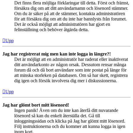
Det finns flera möjliga förklaringar till detta. Först och främst,
försäkra dig om att ditt användarnamn och lösenord stämmer.
Om du är säker på att de stämmer, kontakta administratören
för att försäkra dig om att du inte har bannlysts från forumet.
Det är också möjligt att administratören har gjort en
felinställning och behöver åtgärda detta.
Upp
Jag har registrerat mig men kan inte logga in längre?!
Det är möjligt att en administratör har raderat eller inaktiverat
ditt användarkonto av någon orsak. Dessutom rensar många
forum då och då bort användare som inte postat på länge för
att minska storleken på databasen. Om så har skett, registrera
dig igen och försök involvera dig mer i diskussionerna.
Upp
Jag har glömt bort mitt lösenord!
Ingen panik! Även om du inte kan återfå ditt nuvarande
lösenord så kan du enkelt återställa det. Gå till
inloggningssidan och klicka på Jag har glömt mitt lösenord.
Följ instruktionerna och du kommer att kunna logga in igen
inom kort.