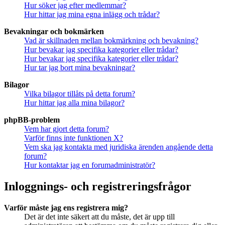
Hur söker jag efter medlemmar?
Hur hittar jag mina egna inlägg och trådar?
Bevakningar och bokmärken
Vad är skillnaden mellan bokmärkning och bevakning?
Hur bevakar jag specifika kategorier eller trådar?
Hur bevakar jag specifika kategorier eller trådar?
Hur tar jag bort mina bevakningar?
Bilagor
Vilka bilagor tillåts på detta forum?
Hur hittar jag alla mina bilagor?
phpBB-problem
Vem har gjort detta forum?
Varför finns inte funktionen X?
Vem ska jag kontakta med juridiska ärenden angående detta
forum?
Hur kontaktar jag en forumadministratör?
Inloggnings- och registreringsfrågor
Varför måste jag ens registrera mig?
Det är det inte säkert att du måste, det är upp till