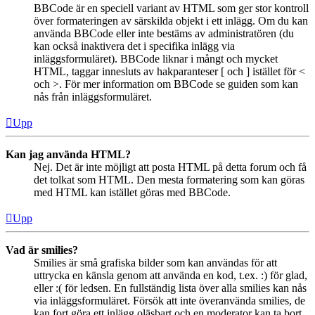
BBCode är en speciell variant av HTML som ger stor kontroll
över formateringen av särskilda objekt i ett inlägg. Om du kan
använda BBCode eller inte bestäms av administratören (du
kan också inaktivera det i specifika inlägg via
inläggsformuläret). BBCode liknar i mångt och mycket
HTML, taggar innesluts av hakparanteser [ och ] istället för <
och >. För mer information om BBCode se guiden som kan
nås från inläggsformuläret.
Upp
Kan jag använda HTML?
Nej. Det är inte möjligt att posta HTML på detta forum och få
det tolkat som HTML. Den mesta formatering som kan göras
med HTML kan istället göras med BBCode.
Upp
Vad är smilies?
Smilies är små grafiska bilder som kan användas för att
uttrycka en känsla genom att använda en kod, t.ex. :) för glad,
eller :( för ledsen. En fullständig lista över alla smilies kan nås
via inläggsformuläret. Försök att inte överanvända smilies, de
kan fort göra ett inlägg oläsbart och en moderator kan ta bort