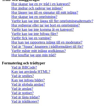
Hur skapar jag en ny tråd i en kategori?
Hur ändrar och raderar jag inlägg?
Hur lägger jag till en signatur till mitt inlägg?
Hur skapar jag en omröstning?
Varför kan jag inte lägga till fler omröstningsalternativ?
Hur redigerar eller tar jag bort en omröstning?
Varför kan jag inte komma åt en kategori?
Varför kan jag inte bifoga filer?
Varför fick jag en varning?
Hur kan jag rapportera inlägg till en moderator?
Vad är “Spara”-knappen i trådformuläret till för?
Varför måste mitt inlägg godkännas?
Hur knuffar jag upp min tråd?
Formatering och trådtyper
Vad är BBCode?
Kan jag använda HTML?
Vad är smilies?
Kan jag infoga bilder?
Vad är globala anslag?
Vad är anslag?
Vad är notiser?
Vad är låsta trådar?
Vad är trådikoner?