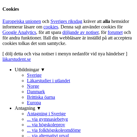
Cookies
Europeiska unionen
och
Sveriges riksdag
kräver att
alla
hemsidor
informerar läsare om
cookies
. Denna sajt använder cookies för
Google Analytics
, för att spara
döljande av notiser
, för
forumet
och
för andra funktioner. Ifall din webbläsare är inställd på att acceptera
cookies tolkas det som samtycke.
[ dölj detta och visa notiser i menyn nedanför vid nya händelser ]
läkarstudent.se
Utbildningar ▼
Sverige
Läkarstudier i utlandet
Norge
Danmark
Brittiska öarna
Europa
Antagning ▼
Antagning i Sverige
... via gymnasiebetyg
... via högskoleprov
... via folkhögskoleomdöme
... via alternativt urval