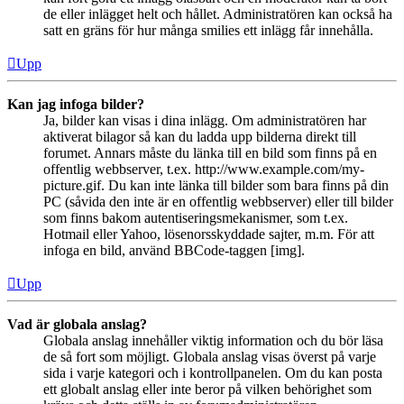
de eller inlägget helt och hållet. Administratören kan också ha
satt en gräns för hur många smilies ett inlägg får innehålla.
Upp
Kan jag infoga bilder?
Ja, bilder kan visas i dina inlägg. Om administratören har
aktiverat bilagor så kan du ladda upp bilderna direkt till
forumet. Annars måste du länka till en bild som finns på en
offentlig webbserver, t.ex. http://www.example.com/my-
picture.gif. Du kan inte länka till bilder som bara finns på din
PC (såvida den inte är en offentlig webbserver) eller till bilder
som finns bakom autentiseringsmekanismer, som t.ex.
Hotmail eller Yahoo, lösenorsskyddade sajter, m.m. För att
infoga en bild, använd BBCode-taggen [img].
Upp
Vad är globala anslag?
Globala anslag innehåller viktig information och du bör läsa
de så fort som möjligt. Globala anslag visas överst på varje
sida i varje kategori och i kontrollpanelen. Om du kan posta
ett globalt anslag eller inte beror på vilken behörighet som