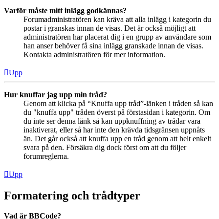
Varför måste mitt inlägg godkännas?
Forumadministratören kan kräva att alla inlägg i kategorin du
postar i granskas innan de visas. Det är också möjligt att
administratören har placerat dig i en grupp av användare som
han anser behöver få sina inlägg granskade innan de visas.
Kontakta administratören för mer information.
Upp
Hur knuffar jag upp min tråd?
Genom att klicka på “Knuffa upp tråd”-länken i tråden så kan
du "knuffa upp" tråden överst på förstasidan i kategorin. Om
du inte ser denna länk så kan uppknuffning av trådar vara
inaktiverat, eller så har inte den krävda tidsgränsen uppnåts
än. Det går också att knuffa upp en tråd genom att helt enkelt
svara på den. Försäkra dig dock först om att du följer
forumreglerna.
Upp
Formatering och trådtyper
Vad är BBCode?