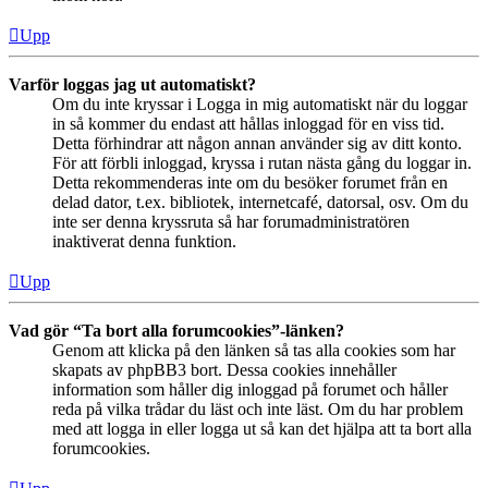
Upp
Varför loggas jag ut automatiskt?
Om du inte kryssar i Logga in mig automatiskt när du loggar
in så kommer du endast att hållas inloggad för en viss tid.
Detta förhindrar att någon annan använder sig av ditt konto.
För att förbli inloggad, kryssa i rutan nästa gång du loggar in.
Detta rekommenderas inte om du besöker forumet från en
delad dator, t.ex. bibliotek, internetcafé, datorsal, osv. Om du
inte ser denna kryssruta så har forumadministratören
inaktiverat denna funktion.
Upp
Vad gör “Ta bort alla forumcookies”-länken?
Genom att klicka på den länken så tas alla cookies som har
skapats av phpBB3 bort. Dessa cookies innehåller
information som håller dig inloggad på forumet och håller
reda på vilka trådar du läst och inte läst. Om du har problem
med att logga in eller logga ut så kan det hjälpa att ta bort alla
forumcookies.