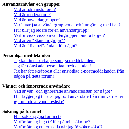
Användarnivåer och grupper
Vad är administratörer?
Vad är moderatorer?
Vad är användargrupper?
Var hittar jag användargrupperna och hur går jag med i en?
Hur blir jag ledare för en användargrupp?
Varför visas vissa användargrupper i andra färger?
Vad är en “Standardgrupp”?
Vad är “Teamet”-länken för något?
Personliga meddelanden
Jag kan inte skicka personliga meddelanden!
Jag får oönskade personliga meddelanden!
Jag har fått skräppost eller anstötliga e-postmeddelanden från
någon på detta forum!
Vänner och ignorerade användare
Vad är vän- och ignorerade användarelistan för något?
Hur lägger jag till / tar jag bort användare från min vän- eller
ignorerade användareslista?
Sökning på forumet
Hur söker jag på forumet?
Varför får jag inga träffar på min sökning?
Varför får jag en tom sida när jag försöker söka!?