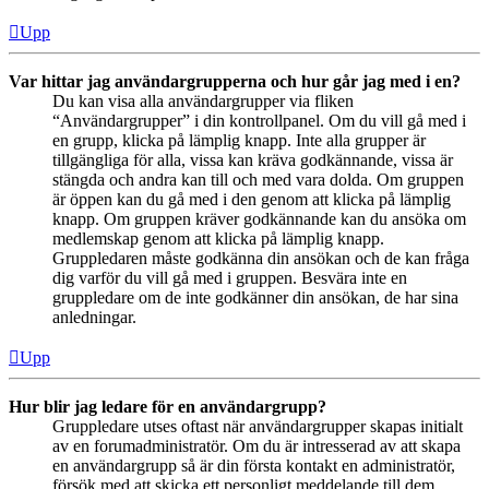
Upp
Var hittar jag användargrupperna och hur går jag med i en?
Du kan visa alla användargrupper via fliken
“Användargrupper” i din kontrollpanel. Om du vill gå med i
en grupp, klicka på lämplig knapp. Inte alla grupper är
tillgängliga för alla, vissa kan kräva godkännande, vissa är
stängda och andra kan till och med vara dolda. Om gruppen
är öppen kan du gå med i den genom att klicka på lämplig
knapp. Om gruppen kräver godkännande kan du ansöka om
medlemskap genom att klicka på lämplig knapp.
Gruppledaren måste godkänna din ansökan och de kan fråga
dig varför du vill gå med i gruppen. Besvära inte en
gruppledare om de inte godkänner din ansökan, de har sina
anledningar.
Upp
Hur blir jag ledare för en användargrupp?
Gruppledare utses oftast när användargrupper skapas initialt
av en forumadministratör. Om du är intresserad av att skapa
en användargrupp så är din första kontakt en administratör,
försök med att skicka ett personligt meddelande till dem.