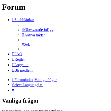
Forum
Snabblänkar
Obesvarade inlägg
Aktiva trådar
Sök
FAQ
Regler
Logga in
Bli medlem
Forumindex
Vanliga frågor
Select Language
▼
Sök
Vanliga frågor