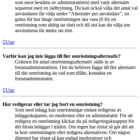
som mest bestäms av administratören) med varje alternativ
separerat med en radbrytning. Du kan också välja det antal val
användaren får välja under “Alternativ per användare”, en
gräns för hur länge omröstningen ska vara (0 för en
omröstning som aldrig tar slut) och till sist kan du välja om
användarna får ändra sin röst.
Upp
Varför kan jag inte lägga till fler omröstningsalternativ?
Gränsen för antal omröstningsalternativ ställs in av
forumadministratören. Om du behöver lägga till fler alternativ
till din omröstning än vad som tillåts, kontakta en
forumadministratör.
Upp
Hur redigerar eller tar jag bort en omröstning?
Som med inlägg kan omröstningar endast redigeras av
inläggsskaparen, en moderator eller en administratör. För att
redigera en omröstning klickar du på redigeringsknappen för
det första inlägget i tråden. Om ingen har röstat så går det att
ta bort omröstningen eller redigera alternativen. Om någon
däremot har röstat så kan endast moderatorer och