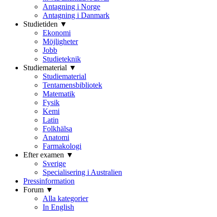
Antagning i Norge
Antagning i Danmark
Studietiden ▼
Ekonomi
Möjligheter
Jobb
Studieteknik
Studiematerial ▼
Studiematerial
Tentamensbibliotek
Matematik
Fysik
Kemi
Latin
Folkhälsa
Anatomi
Farmakologi
Efter examen ▼
Sverige
Specialisering i Australien
Pressinformation
Forum ▼
Alla kategorier
In English