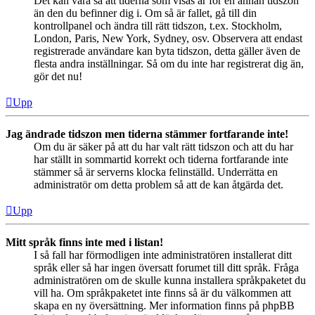
Det kan vara så att tiderna som visas är för en annan tidszon
än den du befinner dig i. Om så är fallet, gå till din
kontrollpanel och ändra till rätt tidszon, t.ex. Stockholm,
London, Paris, New York, Sydney, osv. Observera att endast
registrerade användare kan byta tidszon, detta gäller även de
flesta andra inställningar. Så om du inte har registrerat dig än,
gör det nu!
Upp
Jag ändrade tidszon men tiderna stämmer fortfarande inte!
Om du är säker på att du har valt rätt tidszon och att du har
har ställt in sommartid korrekt och tiderna fortfarande inte
stämmer så är serverns klocka felinställd. Underrätta en
administratör om detta problem så att de kan åtgärda det.
Upp
Mitt språk finns inte med i listan!
I så fall har förmodligen inte administratören installerat ditt
språk eller så har ingen översatt forumet till ditt språk. Fråga
administratören om de skulle kunna installera språkpaketet du
vill ha. Om språkpaketet inte finns så är du välkommen att
skapa en ny översättning. Mer information finns på phpBB