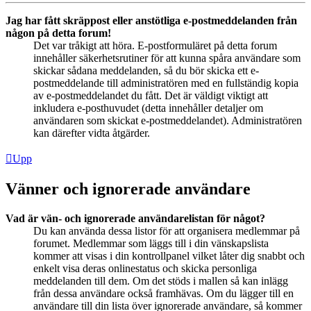
Jag har fått skräppost eller anstötliga e-postmeddelanden från
någon på detta forum!
Det var tråkigt att höra. E-postformuläret på detta forum
innehåller säkerhetsrutiner för att kunna spåra användare som
skickar sådana meddelanden, så du bör skicka ett e-
postmeddelande till administratören med en fullständig kopia
av e-postmeddelandet du fått. Det är väldigt viktigt att
inkludera e-posthuvudet (detta innehåller detaljer om
användaren som skickat e-postmeddelandet). Administratören
kan därefter vidta åtgärder.
Upp
Vänner och ignorerade användare
Vad är vän- och ignorerade användarelistan för något?
Du kan använda dessa listor för att organisera medlemmar på
forumet. Medlemmar som läggs till i din vänskapslista
kommer att visas i din kontrollpanel vilket låter dig snabbt och
enkelt visa deras onlinestatus och skicka personliga
meddelanden till dem. Om det stöds i mallen så kan inlägg
från dessa användare också framhävas. Om du lägger till en
användare till din lista över ignorerade användare, så kommer