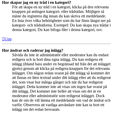
Hur skapar jag en ny tråd i en kategori?
För att skapa en ny tråd i en kategori, klicka på den relevanta
knappen på antingen kategori- eller trådsidan. Möjligen så
måste du registrera dig innan du kan skriva ett meddelande.
En lista över vilka behörigheter som du har finns längst ner på
kategori- och trådsidorna. Exempel: Du kan skapa nya trådar i
denna kategori, Du kan bifoga filer i denna kategori, osv.
Upp
Hur ändrar och raderar jag inlägg?
Såvida du inte är administratör eller moderator kan du endast
redigera och ta bort dina egna inlägg. Du kan redigera ett
inlägg (ibland bara under en begränsad tid från det att inlägget
gjorts) genom att klicka på redigera-knappen för det relevanta
inlägget. Om någon redan svarat på ditt inlägg så kommer det
att finnas en liten textrad under ditt inlägg efter att du redigerat
det, som visar hur många gånger och när du har redigerat
inlägget. Detta kommer inte att visas om ingen har svarat på
ditt inlägg. Det kommer inte heller att visas om det är en
moderator eller administratör som redigerat inlägget. Dock
kan de om de vill lämna ett meddelande om vad de ändrat och
varför. Observera att vanliga användare inte kan ta bort ett
inlägg om det redan besvarats.