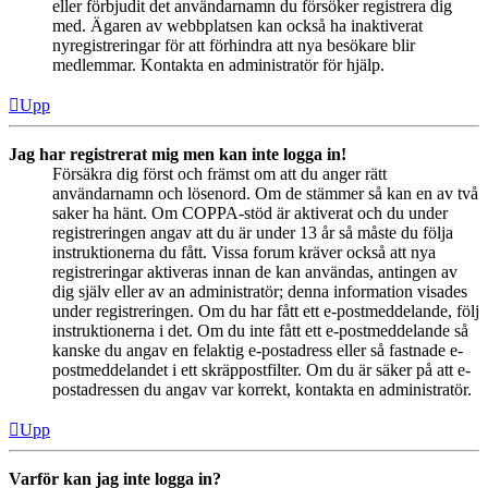
eller förbjudit det användarnamn du försöker registrera dig
med. Ägaren av webbplatsen kan också ha inaktiverat
nyregistreringar för att förhindra att nya besökare blir
medlemmar. Kontakta en administratör för hjälp.
Upp
Jag har registrerat mig men kan inte logga in!
Försäkra dig först och främst om att du anger rätt
användarnamn och lösenord. Om de stämmer så kan en av två
saker ha hänt. Om COPPA-stöd är aktiverat och du under
registreringen angav att du är under 13 år så måste du följa
instruktionerna du fått. Vissa forum kräver också att nya
registreringar aktiveras innan de kan användas, antingen av
dig själv eller av an administratör; denna information visades
under registreringen. Om du har fått ett e-postmeddelande, följ
instruktionerna i det. Om du inte fått ett e-postmeddelande så
kanske du angav en felaktig e-postadress eller så fastnade e-
postmeddelandet i ett skräppostfilter. Om du är säker på att e-
postadressen du angav var korrekt, kontakta en administratör.
Upp
Varför kan jag inte logga in?