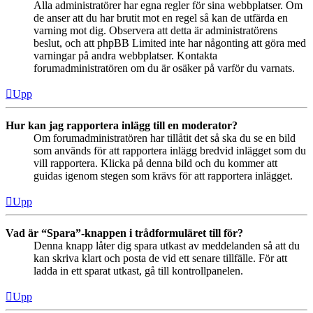
Alla administratörer har egna regler för sina webbplatser. Om
de anser att du har brutit mot en regel så kan de utfärda en
varning mot dig. Observera att detta är administratörens
beslut, och att phpBB Limited inte har någonting att göra med
varningar på andra webbplatser. Kontakta
forumadministratören om du är osäker på varför du varnats.
Upp
Hur kan jag rapportera inlägg till en moderator?
Om forumadministratören har tillåtit det så ska du se en bild
som används för att rapportera inlägg bredvid inlägget som du
vill rapportera. Klicka på denna bild och du kommer att
guidas igenom stegen som krävs för att rapportera inlägget.
Upp
Vad är “Spara”-knappen i trådformuläret till för?
Denna knapp låter dig spara utkast av meddelanden så att du
kan skriva klart och posta de vid ett senare tillfälle. För att
ladda in ett sparat utkast, gå till kontrollpanelen.
Upp