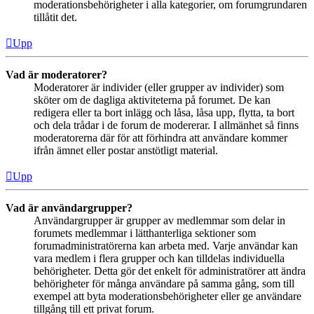
moderationsbehörigheter i alla kategorier, om forumgrundaren
tillåtit det.
Upp
Vad är moderatorer?
Moderatorer är individer (eller grupper av individer) som
sköter om de dagliga aktiviteterna på forumet. De kan
redigera eller ta bort inlägg och låsa, låsa upp, flytta, ta bort
och dela trådar i de forum de modererar. I allmänhet så finns
moderatorerna där för att förhindra att användare kommer
ifrån ämnet eller postar anstötligt material.
Upp
Vad är användargrupper?
Användargrupper är grupper av medlemmar som delar in
forumets medlemmar i lätthanterliga sektioner som
forumadministratörerna kan arbeta med. Varje användar kan
vara medlem i flera grupper och kan tilldelas individuella
behörigheter. Detta gör det enkelt för administratörer att ändra
behörigheter för många användare på samma gång, som till
exempel att byta moderationsbehörigheter eller ge användare
tillgång till ett privat forum.