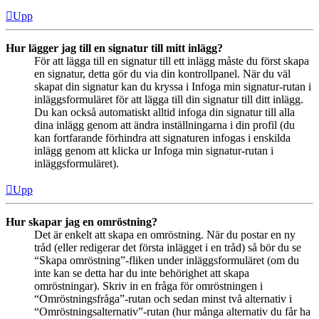
Upp
Hur lägger jag till en signatur till mitt inlägg?
För att lägga till en signatur till ett inlägg måste du först skapa
en signatur, detta gör du via din kontrollpanel. När du väl
skapat din signatur kan du kryssa i Infoga min signatur-rutan i
inläggsformuläret för att lägga till din signatur till ditt inlägg.
Du kan också automatiskt alltid infoga din signatur till alla
dina inlägg genom att ändra inställningarna i din profil (du
kan fortfarande förhindra att signaturen infogas i enskilda
inlägg genom att klicka ur Infoga min signatur-rutan i
inläggsformuläret).
Upp
Hur skapar jag en omröstning?
Det är enkelt att skapa en omröstning. När du postar en ny
tråd (eller redigerar det första inlägget i en tråd) så bör du se
“Skapa omröstning”-fliken under inläggsformuläret (om du
inte kan se detta har du inte behörighet att skapa
omröstningar). Skriv in en fråga för omröstningen i
“Omröstningsfråga”-rutan och sedan minst två alternativ i
“Omröstningsalternativ”-rutan (hur många alternativ du får ha