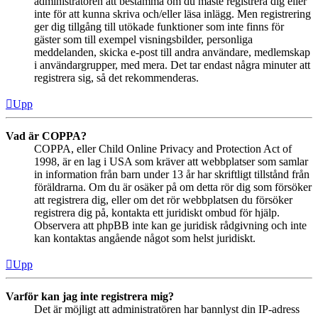
administratören att bestämma om du måste registrera dig eller
inte för att kunna skriva och/eller läsa inlägg. Men registrering
ger dig tillgång till utökade funktioner som inte finns för
gäster som till exempel visningsbilder, personliga
meddelanden, skicka e-post till andra användare, medlemskap
i användargrupper, med mera. Det tar endast några minuter att
registrera sig, så det rekommenderas.
Upp
Vad är COPPA?
COPPA, eller Child Online Privacy and Protection Act of
1998, är en lag i USA som kräver att webbplatser som samlar
in information från barn under 13 år har skriftligt tillstånd från
föräldrarna. Om du är osäker på om detta rör dig som försöker
att registrera dig, eller om det rör webbplatsen du försöker
registrera dig på, kontakta ett juridiskt ombud för hjälp.
Observera att phpBB inte kan ge juridisk rådgivning och inte
kan kontaktas angående något som helst juridiskt.
Upp
Varför kan jag inte registrera mig?
Det är möjligt att administratören har bannlyst din IP-adress