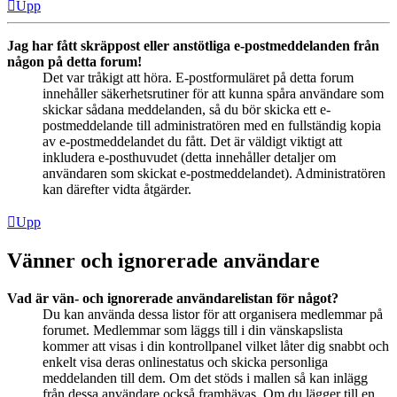
Upp
Jag har fått skräppost eller anstötliga e-postmeddelanden från
någon på detta forum!
Det var tråkigt att höra. E-postformuläret på detta forum
innehåller säkerhetsrutiner för att kunna spåra användare som
skickar sådana meddelanden, så du bör skicka ett e-
postmeddelande till administratören med en fullständig kopia
av e-postmeddelandet du fått. Det är väldigt viktigt att
inkludera e-posthuvudet (detta innehåller detaljer om
användaren som skickat e-postmeddelandet). Administratören
kan därefter vidta åtgärder.
Upp
Vänner och ignorerade användare
Vad är vän- och ignorerade användarelistan för något?
Du kan använda dessa listor för att organisera medlemmar på
forumet. Medlemmar som läggs till i din vänskapslista
kommer att visas i din kontrollpanel vilket låter dig snabbt och
enkelt visa deras onlinestatus och skicka personliga
meddelanden till dem. Om det stöds i mallen så kan inlägg
från dessa användare också framhävas. Om du lägger till en