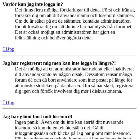
Varför kan jag inte logga in?
Det finns flera möjliga förklaringar till detta. Först och främst,
försäkra dig om att ditt användarnamn och lösenord stämmer.
Om du är säker på att de stämmer, kontakta administratören
för att försäkra dig om att du inte har bannlysts från forumet.
Det är också möjligt att administratören har gjort en
felinställning och behöver åtgärda detta.
Upp
Jag har registrerat mig men kan inte logga in längre?!
Det är möjligt att en administratör har raderat eller inaktiverat
ditt användarkonto av någon orsak. Dessutom rensar många
forum då och då bort användare som inte postat på länge för
att minska storleken på databasen. Om så har skett, registrera
dig igen och försök involvera dig mer i diskussionerna.
Upp
Jag har glömt bort mitt lösenord!
Ingen panik! Även om du inte kan återfå ditt nuvarande
lösenord så kan du enkelt återställa det. Gå till
inloggningssidan och klicka på Jag har glömt mitt lösenord.
Följ instruktionerna och du kommer att kunna logga in igen