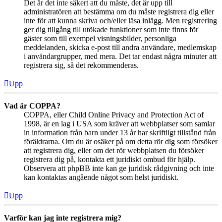
Det är det inte säkert att du måste, det är upp till
administratören att bestämma om du måste registrera dig eller
inte för att kunna skriva och/eller läsa inlägg. Men registrering
ger dig tillgång till utökade funktioner som inte finns för
gäster som till exempel visningsbilder, personliga
meddelanden, skicka e-post till andra användare, medlemskap
i användargrupper, med mera. Det tar endast några minuter att
registrera sig, så det rekommenderas.
Upp
Vad är COPPA?
COPPA, eller Child Online Privacy and Protection Act of
1998, är en lag i USA som kräver att webbplatser som samlar
in information från barn under 13 år har skriftligt tillstånd från
föräldrarna. Om du är osäker på om detta rör dig som försöker
att registrera dig, eller om det rör webbplatsen du försöker
registrera dig på, kontakta ett juridiskt ombud för hjälp.
Observera att phpBB inte kan ge juridisk rådgivning och inte
kan kontaktas angående något som helst juridiskt.
Upp
Varför kan jag inte registrera mig?