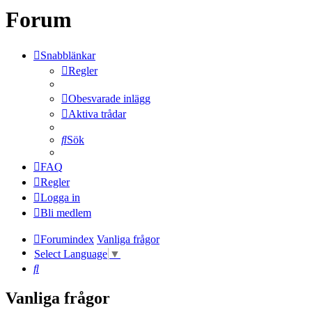
Forum
Snabblänkar
Regler
Obesvarade inlägg
Aktiva trådar
Sök
FAQ
Regler
Logga in
Bli medlem
Forumindex
Vanliga frågor
Select Language
▼
Sök
Vanliga frågor