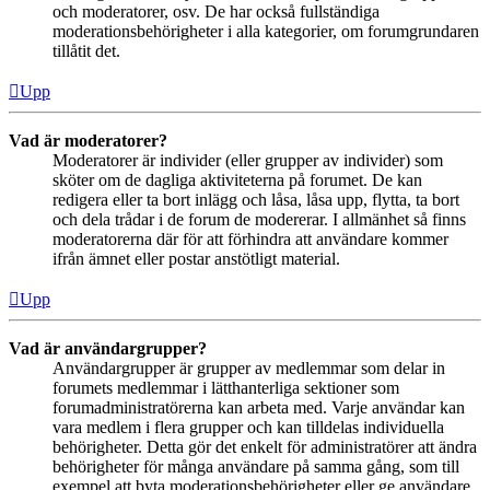
och moderatorer, osv. De har också fullständiga
moderationsbehörigheter i alla kategorier, om forumgrundaren
tillåtit det.
Upp
Vad är moderatorer?
Moderatorer är individer (eller grupper av individer) som
sköter om de dagliga aktiviteterna på forumet. De kan
redigera eller ta bort inlägg och låsa, låsa upp, flytta, ta bort
och dela trådar i de forum de modererar. I allmänhet så finns
moderatorerna där för att förhindra att användare kommer
ifrån ämnet eller postar anstötligt material.
Upp
Vad är användargrupper?
Användargrupper är grupper av medlemmar som delar in
forumets medlemmar i lätthanterliga sektioner som
forumadministratörerna kan arbeta med. Varje användar kan
vara medlem i flera grupper och kan tilldelas individuella
behörigheter. Detta gör det enkelt för administratörer att ändra
behörigheter för många användare på samma gång, som till
exempel att byta moderationsbehörigheter eller ge användare