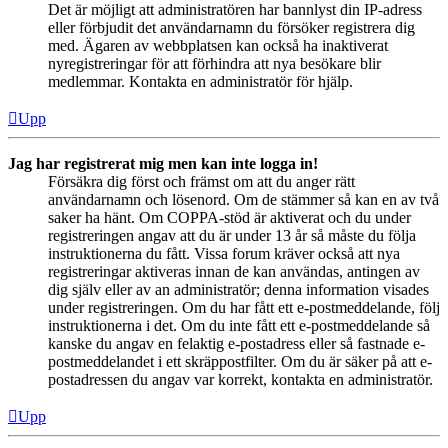
Det är möjligt att administratören har bannlyst din IP-adress
eller förbjudit det användarnamn du försöker registrera dig
med. Ägaren av webbplatsen kan också ha inaktiverat
nyregistreringar för att förhindra att nya besökare blir
medlemmar. Kontakta en administratör för hjälp.
Upp
Jag har registrerat mig men kan inte logga in!
Försäkra dig först och främst om att du anger rätt
användarnamn och lösenord. Om de stämmer så kan en av två
saker ha hänt. Om COPPA-stöd är aktiverat och du under
registreringen angav att du är under 13 år så måste du följa
instruktionerna du fått. Vissa forum kräver också att nya
registreringar aktiveras innan de kan användas, antingen av
dig själv eller av an administratör; denna information visades
under registreringen. Om du har fått ett e-postmeddelande, följ
instruktionerna i det. Om du inte fått ett e-postmeddelande så
kanske du angav en felaktig e-postadress eller så fastnade e-
postmeddelandet i ett skräppostfilter. Om du är säker på att e-
postadressen du angav var korrekt, kontakta en administratör.
Upp