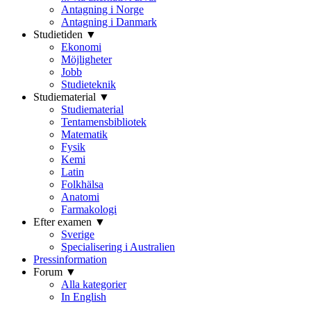
Antagning i Norge
Antagning i Danmark
Studietiden ▼
Ekonomi
Möjligheter
Jobb
Studieteknik
Studiematerial ▼
Studiematerial
Tentamensbibliotek
Matematik
Fysik
Kemi
Latin
Folkhälsa
Anatomi
Farmakologi
Efter examen ▼
Sverige
Specialisering i Australien
Pressinformation
Forum ▼
Alla kategorier
In English