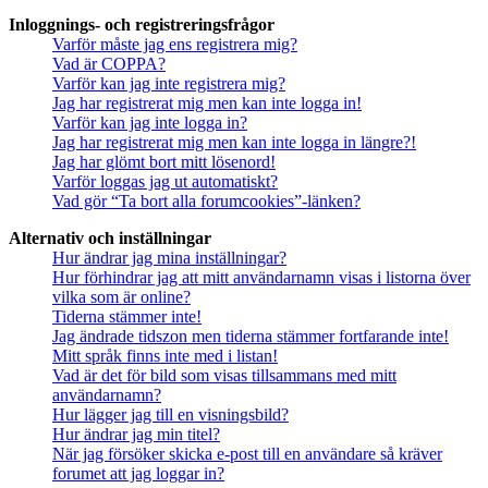
Inloggnings- och registreringsfrågor
Varför måste jag ens registrera mig?
Vad är COPPA?
Varför kan jag inte registrera mig?
Jag har registrerat mig men kan inte logga in!
Varför kan jag inte logga in?
Jag har registrerat mig men kan inte logga in längre?!
Jag har glömt bort mitt lösenord!
Varför loggas jag ut automatiskt?
Vad gör “Ta bort alla forumcookies”-länken?
Alternativ och inställningar
Hur ändrar jag mina inställningar?
Hur förhindrar jag att mitt användarnamn visas i listorna över
vilka som är online?
Tiderna stämmer inte!
Jag ändrade tidszon men tiderna stämmer fortfarande inte!
Mitt språk finns inte med i listan!
Vad är det för bild som visas tillsammans med mitt
användarnamn?
Hur lägger jag till en visningsbild?
Hur ändrar jag min titel?
När jag försöker skicka e-post till en användare så kräver
forumet att jag loggar in?