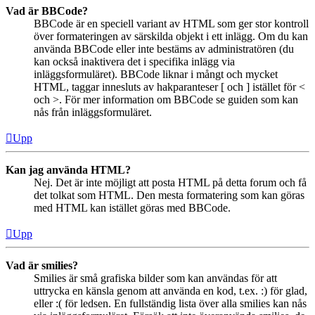
Vad är BBCode?
BBCode är en speciell variant av HTML som ger stor kontroll
över formateringen av särskilda objekt i ett inlägg. Om du kan
använda BBCode eller inte bestäms av administratören (du
kan också inaktivera det i specifika inlägg via
inläggsformuläret). BBCode liknar i mångt och mycket
HTML, taggar innesluts av hakparanteser [ och ] istället för <
och >. För mer information om BBCode se guiden som kan
nås från inläggsformuläret.
Upp
Kan jag använda HTML?
Nej. Det är inte möjligt att posta HTML på detta forum och få
det tolkat som HTML. Den mesta formatering som kan göras
med HTML kan istället göras med BBCode.
Upp
Vad är smilies?
Smilies är små grafiska bilder som kan användas för att
uttrycka en känsla genom att använda en kod, t.ex. :) för glad,
eller :( för ledsen. En fullständig lista över alla smilies kan nås