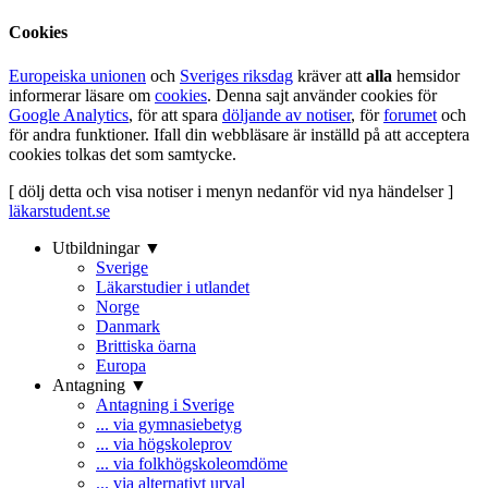
Cookies
Europeiska unionen
och
Sveriges riksdag
kräver att
alla
hemsidor
informerar läsare om
cookies
. Denna sajt använder cookies för
Google Analytics
, för att spara
döljande av notiser
, för
forumet
och
för andra funktioner. Ifall din webbläsare är inställd på att acceptera
cookies tolkas det som samtycke.
[ dölj detta och visa notiser i menyn nedanför vid nya händelser ]
läkarstudent.se
Utbildningar ▼
Sverige
Läkarstudier i utlandet
Norge
Danmark
Brittiska öarna
Europa
Antagning ▼
Antagning i Sverige
... via gymnasiebetyg
... via högskoleprov
... via folkhögskoleomdöme
... via alternativt urval