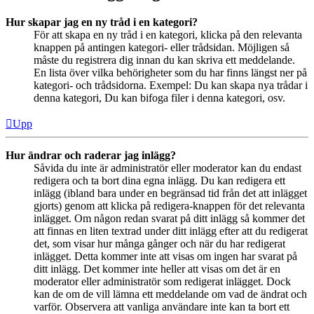
Hur skapar jag en ny tråd i en kategori?
För att skapa en ny tråd i en kategori, klicka på den relevanta
knappen på antingen kategori- eller trådsidan. Möjligen så
måste du registrera dig innan du kan skriva ett meddelande.
En lista över vilka behörigheter som du har finns längst ner på
kategori- och trådsidorna. Exempel: Du kan skapa nya trådar i
denna kategori, Du kan bifoga filer i denna kategori, osv.
Upp
Hur ändrar och raderar jag inlägg?
Såvida du inte är administratör eller moderator kan du endast
redigera och ta bort dina egna inlägg. Du kan redigera ett
inlägg (ibland bara under en begränsad tid från det att inlägget
gjorts) genom att klicka på redigera-knappen för det relevanta
inlägget. Om någon redan svarat på ditt inlägg så kommer det
att finnas en liten textrad under ditt inlägg efter att du redigerat
det, som visar hur många gånger och när du har redigerat
inlägget. Detta kommer inte att visas om ingen har svarat på
ditt inlägg. Det kommer inte heller att visas om det är en
moderator eller administratör som redigerat inlägget. Dock
kan de om de vill lämna ett meddelande om vad de ändrat och
varför. Observera att vanliga användare inte kan ta bort ett