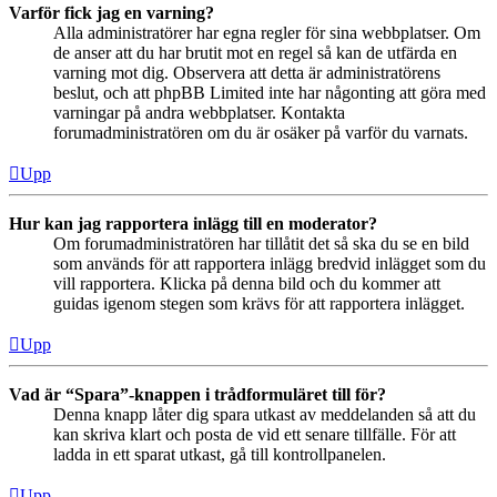
Varför fick jag en varning?
Alla administratörer har egna regler för sina webbplatser. Om
de anser att du har brutit mot en regel så kan de utfärda en
varning mot dig. Observera att detta är administratörens
beslut, och att phpBB Limited inte har någonting att göra med
varningar på andra webbplatser. Kontakta
forumadministratören om du är osäker på varför du varnats.
Upp
Hur kan jag rapportera inlägg till en moderator?
Om forumadministratören har tillåtit det så ska du se en bild
som används för att rapportera inlägg bredvid inlägget som du
vill rapportera. Klicka på denna bild och du kommer att
guidas igenom stegen som krävs för att rapportera inlägget.
Upp
Vad är “Spara”-knappen i trådformuläret till för?
Denna knapp låter dig spara utkast av meddelanden så att du
kan skriva klart och posta de vid ett senare tillfälle. För att
ladda in ett sparat utkast, gå till kontrollpanelen.
Upp