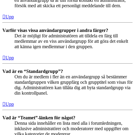
en användargrupp så är din första kontakt en administratör,
försök med att skicka ett personligt meddelande till dem.
Upp
Varför visas vissa användargrupper i andra färger?
Det är möjligt för administratören att tilldela en färg till
medlemmar av en viss användargrupp för att göra det enkelt
att känna igen medlemmar i den gruppen.
Upp
Vad är en “Standardgrupp”?
Om du är medlem i fler än en användargrupp så bestämmer
standardgruppen vilken gruppfärg och grupptitel som visas för
dig. Administratören kan tillåta dig att byta standardgrupp via
din kontrollpanel.
Upp
Vad är “Teamet”-länken för något?
Denna sida innehåller en lista med alla i forumledningen,
inklusive administratörer och moderatorer med uppgifter om
vilka kategorier de modererar.