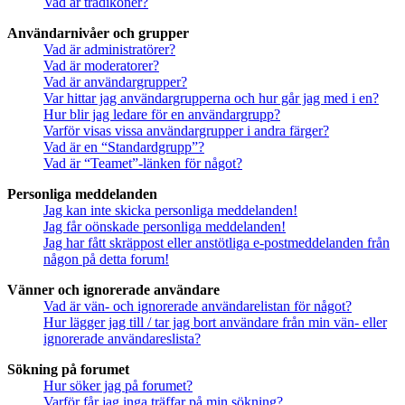
Vad är trådikoner?
Användarnivåer och grupper
Vad är administratörer?
Vad är moderatorer?
Vad är användargrupper?
Var hittar jag användargrupperna och hur går jag med i en?
Hur blir jag ledare för en användargrupp?
Varför visas vissa användargrupper i andra färger?
Vad är en “Standardgrupp”?
Vad är “Teamet”-länken för något?
Personliga meddelanden
Jag kan inte skicka personliga meddelanden!
Jag får oönskade personliga meddelanden!
Jag har fått skräppost eller anstötliga e-postmeddelanden från
någon på detta forum!
Vänner och ignorerade användare
Vad är vän- och ignorerade användarelistan för något?
Hur lägger jag till / tar jag bort användare från min vän- eller
ignorerade användareslista?
Sökning på forumet
Hur söker jag på forumet?
Varför får jag inga träffar på min sökning?