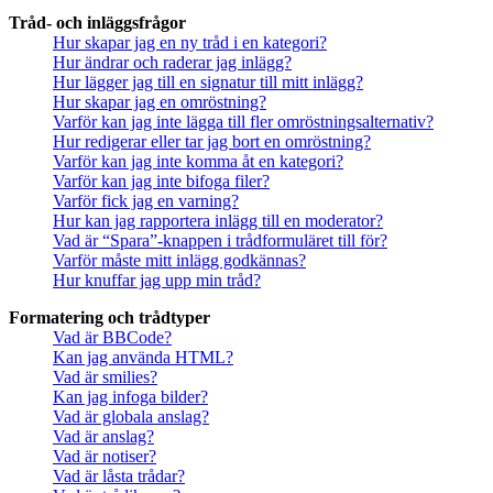
Tråd- och inläggsfrågor
Hur skapar jag en ny tråd i en kategori?
Hur ändrar och raderar jag inlägg?
Hur lägger jag till en signatur till mitt inlägg?
Hur skapar jag en omröstning?
Varför kan jag inte lägga till fler omröstningsalternativ?
Hur redigerar eller tar jag bort en omröstning?
Varför kan jag inte komma åt en kategori?
Varför kan jag inte bifoga filer?
Varför fick jag en varning?
Hur kan jag rapportera inlägg till en moderator?
Vad är “Spara”-knappen i trådformuläret till för?
Varför måste mitt inlägg godkännas?
Hur knuffar jag upp min tråd?
Formatering och trådtyper
Vad är BBCode?
Kan jag använda HTML?
Vad är smilies?
Kan jag infoga bilder?
Vad är globala anslag?
Vad är anslag?
Vad är notiser?
Vad är låsta trådar?