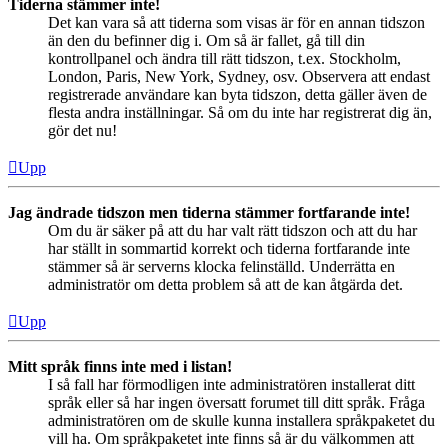
Tiderna stämmer inte!
Det kan vara så att tiderna som visas är för en annan tidszon
än den du befinner dig i. Om så är fallet, gå till din
kontrollpanel och ändra till rätt tidszon, t.ex. Stockholm,
London, Paris, New York, Sydney, osv. Observera att endast
registrerade användare kan byta tidszon, detta gäller även de
flesta andra inställningar. Så om du inte har registrerat dig än,
gör det nu!
Upp
Jag ändrade tidszon men tiderna stämmer fortfarande inte!
Om du är säker på att du har valt rätt tidszon och att du har
har ställt in sommartid korrekt och tiderna fortfarande inte
stämmer så är serverns klocka felinställd. Underrätta en
administratör om detta problem så att de kan åtgärda det.
Upp
Mitt språk finns inte med i listan!
I så fall har förmodligen inte administratören installerat ditt
språk eller så har ingen översatt forumet till ditt språk. Fråga
administratören om de skulle kunna installera språkpaketet du
vill ha. Om språkpaketet inte finns så är du välkommen att