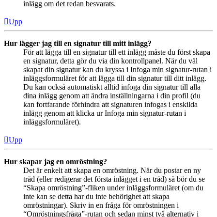
inlägg om det redan besvarats.
Upp
Hur lägger jag till en signatur till mitt inlägg?
För att lägga till en signatur till ett inlägg måste du först skapa
en signatur, detta gör du via din kontrollpanel. När du väl
skapat din signatur kan du kryssa i Infoga min signatur-rutan i
inläggsformuläret för att lägga till din signatur till ditt inlägg.
Du kan också automatiskt alltid infoga din signatur till alla
dina inlägg genom att ändra inställningarna i din profil (du
kan fortfarande förhindra att signaturen infogas i enskilda
inlägg genom att klicka ur Infoga min signatur-rutan i
inläggsformuläret).
Upp
Hur skapar jag en omröstning?
Det är enkelt att skapa en omröstning. När du postar en ny
tråd (eller redigerar det första inlägget i en tråd) så bör du se
“Skapa omröstning”-fliken under inläggsformuläret (om du
inte kan se detta har du inte behörighet att skapa
omröstningar). Skriv in en fråga för omröstningen i
“Omröstningsfråga”-rutan och sedan minst två alternativ i