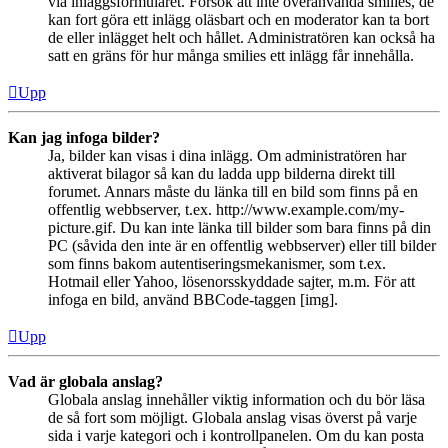
via inläggsformuläret. Försök att inte överanvända smilies, de
kan fort göra ett inlägg oläsbart och en moderator kan ta bort
de eller inlägget helt och hållet. Administratören kan också ha
satt en gräns för hur många smilies ett inlägg får innehålla.
Upp
Kan jag infoga bilder?
Ja, bilder kan visas i dina inlägg. Om administratören har
aktiverat bilagor så kan du ladda upp bilderna direkt till
forumet. Annars måste du länka till en bild som finns på en
offentlig webbserver, t.ex. http://www.example.com/my-
picture.gif. Du kan inte länka till bilder som bara finns på din
PC (såvida den inte är en offentlig webbserver) eller till bilder
som finns bakom autentiseringsmekanismer, som t.ex.
Hotmail eller Yahoo, lösenorsskyddade sajter, m.m. För att
infoga en bild, använd BBCode-taggen [img].
Upp
Vad är globala anslag?
Globala anslag innehåller viktig information och du bör läsa
de så fort som möjligt. Globala anslag visas överst på varje
sida i varje kategori och i kontrollpanelen. Om du kan posta