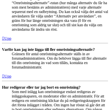
“Omröstningsalternativ”-rutan (hur många alternativ du får ha
som mest bestäms av administratören) med varje alternativ
separerat med en radbrytning. Du kan också välja det antal val
användaren får välja under “Alternativ per användare”, en
gräns för hur länge omröstningen ska vara (0 för en
omröstning som aldrig tar slut) och till sist kan du välja om
användarna får ändra sin röst.
Upp
Varför kan jag inte lägga till fler omröstningsalternativ?
Gränsen för antal omröstningsalternativ ställs in av
forumadministratören. Om du behöver lägga till fler alternativ
till din omröstning än vad som tillåts, kontakta en
forumadministratör.
Upp
Hur redigerar eller tar jag bort en omröstning?
Som med inlägg kan omröstningar endast redigeras av
inläggsskaparen, en moderator eller en administratör. För att
redigera en omröstning klickar du på redigeringsknappen för
det första inlägget i tråden. Om ingen har röstat så går det att
ta bort omröstningen eller redigera alternativen. Om någon