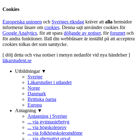
Cookies
Europeiska unionen
och
Sveriges riksdag
kräver att
alla
hemsidor
informerar läsare om
cookies
. Denna sajt använder cookies för
Google Analytics
, för att spara
döljande av notiser
, för
forumet
och
för andra funktioner. Ifall din webbläsare är inställd på att acceptera
cookies tolkas det som samtycke.
[ dölj detta och visa notiser i menyn nedanför vid nya händelser ]
läkarstudent.se
Utbildningar ▼
Sverige
Läkarstudier i utlandet
Norge
Danmark
Brittiska öarna
Europa
Antagning ▼
Antagning i Sverige
... via gymnasiebetyg
... via högskoleprov
... via folkhögskoleomdöme
... via alternativt urval