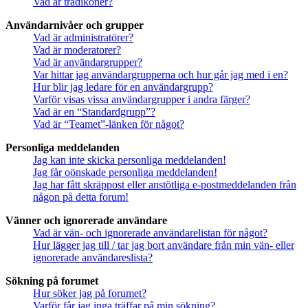
Vad är trådikoner?
Användarnivåer och grupper
Vad är administratörer?
Vad är moderatorer?
Vad är användargrupper?
Var hittar jag användargrupperna och hur går jag med i en?
Hur blir jag ledare för en användargrupp?
Varför visas vissa användargrupper i andra färger?
Vad är en “Standardgrupp”?
Vad är “Teamet”-länken för något?
Personliga meddelanden
Jag kan inte skicka personliga meddelanden!
Jag får oönskade personliga meddelanden!
Jag har fått skräppost eller anstötliga e-postmeddelanden från
någon på detta forum!
Vänner och ignorerade användare
Vad är vän- och ignorerade användarelistan för något?
Hur lägger jag till / tar jag bort användare från min vän- eller
ignorerade användareslista?
Sökning på forumet
Hur söker jag på forumet?
Varför får jag inga träffar på min sökning?