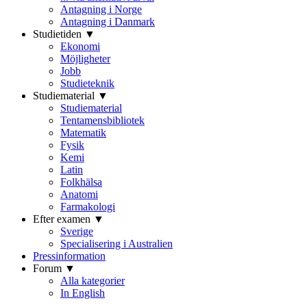
Antagning i Norge
Antagning i Danmark
Studietiden ▼
Ekonomi
Möjligheter
Jobb
Studieteknik
Studiematerial ▼
Studiematerial
Tentamensbibliotek
Matematik
Fysik
Kemi
Latin
Folkhälsa
Anatomi
Farmakologi
Efter examen ▼
Sverige
Specialisering i Australien
Pressinformation
Forum ▼
Alla kategorier
In English