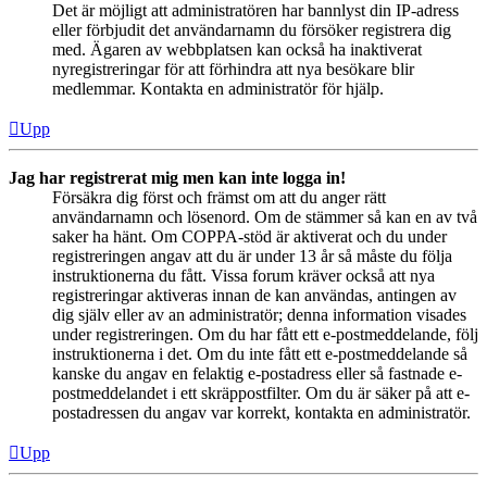
Det är möjligt att administratören har bannlyst din IP-adress
eller förbjudit det användarnamn du försöker registrera dig
med. Ägaren av webbplatsen kan också ha inaktiverat
nyregistreringar för att förhindra att nya besökare blir
medlemmar. Kontakta en administratör för hjälp.
Upp
Jag har registrerat mig men kan inte logga in!
Försäkra dig först och främst om att du anger rätt
användarnamn och lösenord. Om de stämmer så kan en av två
saker ha hänt. Om COPPA-stöd är aktiverat och du under
registreringen angav att du är under 13 år så måste du följa
instruktionerna du fått. Vissa forum kräver också att nya
registreringar aktiveras innan de kan användas, antingen av
dig själv eller av an administratör; denna information visades
under registreringen. Om du har fått ett e-postmeddelande, följ
instruktionerna i det. Om du inte fått ett e-postmeddelande så
kanske du angav en felaktig e-postadress eller så fastnade e-
postmeddelandet i ett skräppostfilter. Om du är säker på att e-
postadressen du angav var korrekt, kontakta en administratör.
Upp