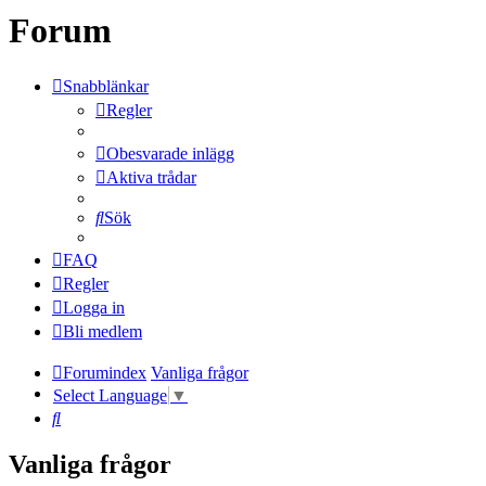
Forum
Snabblänkar
Regler
Obesvarade inlägg
Aktiva trådar
Sök
FAQ
Regler
Logga in
Bli medlem
Forumindex
Vanliga frågor
Select Language
▼
Sök
Vanliga frågor