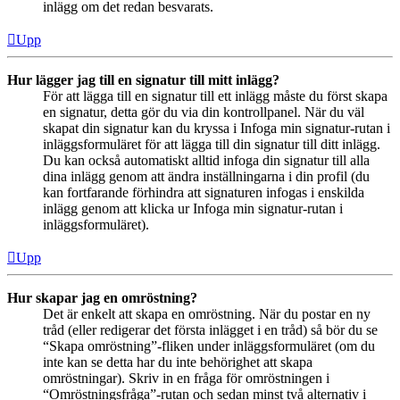
inlägg om det redan besvarats.
Upp
Hur lägger jag till en signatur till mitt inlägg?
För att lägga till en signatur till ett inlägg måste du först skapa
en signatur, detta gör du via din kontrollpanel. När du väl
skapat din signatur kan du kryssa i Infoga min signatur-rutan i
inläggsformuläret för att lägga till din signatur till ditt inlägg.
Du kan också automatiskt alltid infoga din signatur till alla
dina inlägg genom att ändra inställningarna i din profil (du
kan fortfarande förhindra att signaturen infogas i enskilda
inlägg genom att klicka ur Infoga min signatur-rutan i
inläggsformuläret).
Upp
Hur skapar jag en omröstning?
Det är enkelt att skapa en omröstning. När du postar en ny
tråd (eller redigerar det första inlägget i en tråd) så bör du se
“Skapa omröstning”-fliken under inläggsformuläret (om du
inte kan se detta har du inte behörighet att skapa
omröstningar). Skriv in en fråga för omröstningen i
“Omröstningsfråga”-rutan och sedan minst två alternativ i