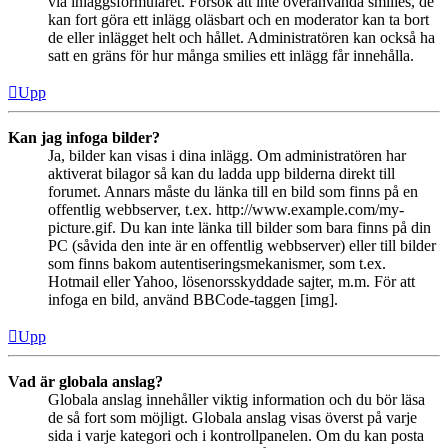
via inläggsformuläret. Försök att inte överanvända smilies, de
kan fort göra ett inlägg oläsbart och en moderator kan ta bort
de eller inlägget helt och hållet. Administratören kan också ha
satt en gräns för hur många smilies ett inlägg får innehålla.
Upp
Kan jag infoga bilder?
Ja, bilder kan visas i dina inlägg. Om administratören har
aktiverat bilagor så kan du ladda upp bilderna direkt till
forumet. Annars måste du länka till en bild som finns på en
offentlig webbserver, t.ex. http://www.example.com/my-
picture.gif. Du kan inte länka till bilder som bara finns på din
PC (såvida den inte är en offentlig webbserver) eller till bilder
som finns bakom autentiseringsmekanismer, som t.ex.
Hotmail eller Yahoo, lösenorsskyddade sajter, m.m. För att
infoga en bild, använd BBCode-taggen [img].
Upp
Vad är globala anslag?
Globala anslag innehåller viktig information och du bör läsa
de så fort som möjligt. Globala anslag visas överst på varje
sida i varje kategori och i kontrollpanelen. Om du kan posta