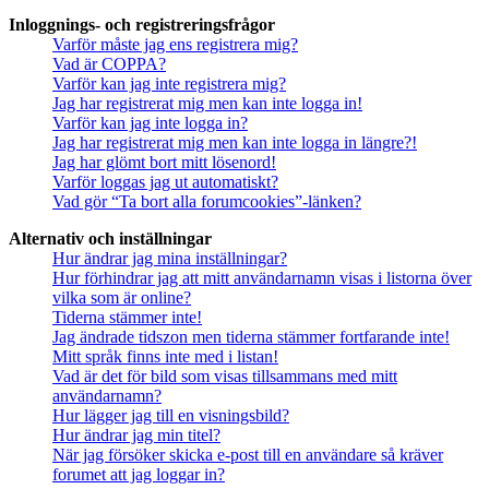
Inloggnings- och registreringsfrågor
Varför måste jag ens registrera mig?
Vad är COPPA?
Varför kan jag inte registrera mig?
Jag har registrerat mig men kan inte logga in!
Varför kan jag inte logga in?
Jag har registrerat mig men kan inte logga in längre?!
Jag har glömt bort mitt lösenord!
Varför loggas jag ut automatiskt?
Vad gör “Ta bort alla forumcookies”-länken?
Alternativ och inställningar
Hur ändrar jag mina inställningar?
Hur förhindrar jag att mitt användarnamn visas i listorna över
vilka som är online?
Tiderna stämmer inte!
Jag ändrade tidszon men tiderna stämmer fortfarande inte!
Mitt språk finns inte med i listan!
Vad är det för bild som visas tillsammans med mitt
användarnamn?
Hur lägger jag till en visningsbild?
Hur ändrar jag min titel?
När jag försöker skicka e-post till en användare så kräver
forumet att jag loggar in?