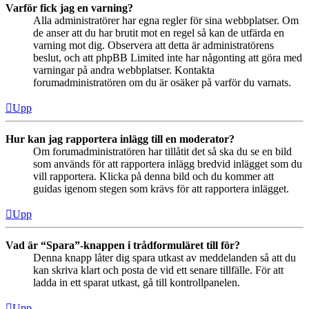
Varför fick jag en varning?
Alla administratörer har egna regler för sina webbplatser. Om
de anser att du har brutit mot en regel så kan de utfärda en
varning mot dig. Observera att detta är administratörens
beslut, och att phpBB Limited inte har någonting att göra med
varningar på andra webbplatser. Kontakta
forumadministratören om du är osäker på varför du varnats.
Upp
Hur kan jag rapportera inlägg till en moderator?
Om forumadministratören har tillåtit det så ska du se en bild
som används för att rapportera inlägg bredvid inlägget som du
vill rapportera. Klicka på denna bild och du kommer att
guidas igenom stegen som krävs för att rapportera inlägget.
Upp
Vad är “Spara”-knappen i trådformuläret till för?
Denna knapp låter dig spara utkast av meddelanden så att du
kan skriva klart och posta de vid ett senare tillfälle. För att
ladda in ett sparat utkast, gå till kontrollpanelen.
Upp