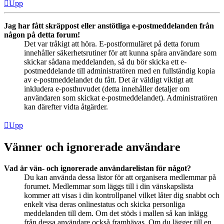
Upp
Jag har fått skräppost eller anstötliga e-postmeddelanden från
någon på detta forum!
Det var tråkigt att höra. E-postformuläret på detta forum
innehåller säkerhetsrutiner för att kunna spåra användare som
skickar sådana meddelanden, så du bör skicka ett e-
postmeddelande till administratören med en fullständig kopia
av e-postmeddelandet du fått. Det är väldigt viktigt att
inkludera e-posthuvudet (detta innehåller detaljer om
användaren som skickat e-postmeddelandet). Administratören
kan därefter vidta åtgärder.
Upp
Vänner och ignorerade användare
Vad är vän- och ignorerade användarelistan för något?
Du kan använda dessa listor för att organisera medlemmar på
forumet. Medlemmar som läggs till i din vänskapslista
kommer att visas i din kontrollpanel vilket låter dig snabbt och
enkelt visa deras onlinestatus och skicka personliga
meddelanden till dem. Om det stöds i mallen så kan inlägg
från dessa användare också framhävas. Om du lägger till en