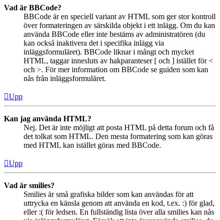
Vad är BBCode?
BBCode är en speciell variant av HTML som ger stor kontroll
över formateringen av särskilda objekt i ett inlägg. Om du kan
använda BBCode eller inte bestäms av administratören (du
kan också inaktivera det i specifika inlägg via
inläggsformuläret). BBCode liknar i mångt och mycket
HTML, taggar innesluts av hakparanteser [ och ] istället för <
och >. För mer information om BBCode se guiden som kan
nås från inläggsformuläret.
Upp
Kan jag använda HTML?
Nej. Det är inte möjligt att posta HTML på detta forum och få
det tolkat som HTML. Den mesta formatering som kan göras
med HTML kan istället göras med BBCode.
Upp
Vad är smilies?
Smilies är små grafiska bilder som kan användas för att
uttrycka en känsla genom att använda en kod, t.ex. :) för glad,
eller :( för ledsen. En fullständig lista över alla smilies kan nås