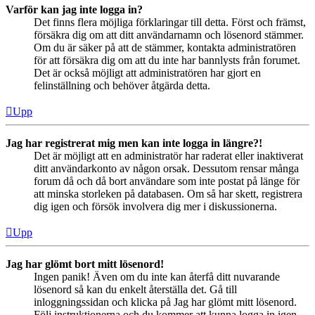
Varför kan jag inte logga in?
Det finns flera möjliga förklaringar till detta. Först och främst,
försäkra dig om att ditt användarnamn och lösenord stämmer.
Om du är säker på att de stämmer, kontakta administratören
för att försäkra dig om att du inte har bannlysts från forumet.
Det är också möjligt att administratören har gjort en
felinställning och behöver åtgärda detta.
Upp
Jag har registrerat mig men kan inte logga in längre?!
Det är möjligt att en administratör har raderat eller inaktiverat
ditt användarkonto av någon orsak. Dessutom rensar många
forum då och då bort användare som inte postat på länge för
att minska storleken på databasen. Om så har skett, registrera
dig igen och försök involvera dig mer i diskussionerna.
Upp
Jag har glömt bort mitt lösenord!
Ingen panik! Även om du inte kan återfå ditt nuvarande
lösenord så kan du enkelt återställa det. Gå till
inloggningssidan och klicka på Jag har glömt mitt lösenord.
Följ instruktionerna och du kommer att kunna logga in igen