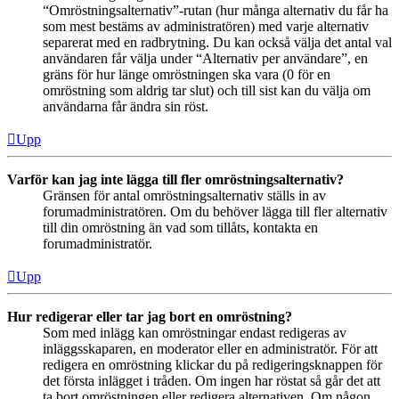
“Omröstningsalternativ”-rutan (hur många alternativ du får ha
som mest bestäms av administratören) med varje alternativ
separerat med en radbrytning. Du kan också välja det antal val
användaren får välja under “Alternativ per användare”, en
gräns för hur länge omröstningen ska vara (0 för en
omröstning som aldrig tar slut) och till sist kan du välja om
användarna får ändra sin röst.
Upp
Varför kan jag inte lägga till fler omröstningsalternativ?
Gränsen för antal omröstningsalternativ ställs in av
forumadministratören. Om du behöver lägga till fler alternativ
till din omröstning än vad som tillåts, kontakta en
forumadministratör.
Upp
Hur redigerar eller tar jag bort en omröstning?
Som med inlägg kan omröstningar endast redigeras av
inläggsskaparen, en moderator eller en administratör. För att
redigera en omröstning klickar du på redigeringsknappen för
det första inlägget i tråden. Om ingen har röstat så går det att
ta bort omröstningen eller redigera alternativen. Om någon