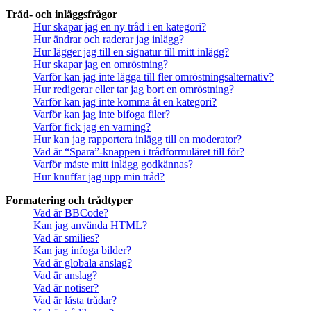
Tråd- och inläggsfrågor
Hur skapar jag en ny tråd i en kategori?
Hur ändrar och raderar jag inlägg?
Hur lägger jag till en signatur till mitt inlägg?
Hur skapar jag en omröstning?
Varför kan jag inte lägga till fler omröstningsalternativ?
Hur redigerar eller tar jag bort en omröstning?
Varför kan jag inte komma åt en kategori?
Varför kan jag inte bifoga filer?
Varför fick jag en varning?
Hur kan jag rapportera inlägg till en moderator?
Vad är “Spara”-knappen i trådformuläret till för?
Varför måste mitt inlägg godkännas?
Hur knuffar jag upp min tråd?
Formatering och trådtyper
Vad är BBCode?
Kan jag använda HTML?
Vad är smilies?
Kan jag infoga bilder?
Vad är globala anslag?
Vad är anslag?
Vad är notiser?
Vad är låsta trådar?