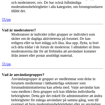
och moderatorer, osv. De har också fullständiga
moderationsbehörigheter i alla kategorier, om forumgrundaren
tillåtit det.
Upp
Vad är moderatorer?
Moderatorer är individer (eller grupper av individer) som
sköter om de dagliga aktiviteterna på forumet. De kan
redigera eller ta bort inlägg och låsa, låsa upp, flytta, ta bort
och dela trådar i de forum de modererar. I allmänhet så finns
moderatorerna där för att förhindra att användare kommer
ifrån ämnet eller postar anstötligt material.
Upp
Vad är användargrupper?
Användargrupper är grupper av medlemmar som delar in
forumets medlemmar i lätthanterliga sektioner som
forumadministratörerna kan arbeta med. Varje användar kan
vara medlem i flera grupper och kan tilldelas individuella
behörigheter. Detta gör det enkelt för administratörer att ändra
behörigheter för många användare på samma gång, som till
exempel att byta moderationsbehörigheter eller ge användare