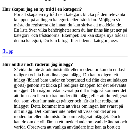
Hur skapar jag en ny tråd i en kategori?
För att skapa en ny tråd i en kategori, klicka på den relevanta
knappen på antingen kategori- eller trådsidan. Möjligen så
måste du registrera dig innan du kan skriva ett meddelande.
En lista över vilka behörigheter som du har finns längst ner på
kategori- och trådsidorna. Exempel: Du kan skapa nya trådar i
denna kategori, Du kan bifoga filer i denna kategori, osv.
Upp
Hur ändrar och raderar jag inlägg?
Såvida du inte är administratör eller moderator kan du endast
redigera och ta bort dina egna inlägg. Du kan redigera ett
inlägg (ibland bara under en begränsad tid från det att inlägget
gjorts) genom att klicka på redigera-knappen för det relevanta
inlägget. Om någon redan svarat på ditt inlägg så kommer det
att finnas en liten textrad under ditt inlägg efter att du redigerat
det, som visar hur många gånger och när du har redigerat
inlägget. Detta kommer inte att visas om ingen har svarat på
ditt inlägg. Det kommer inte heller att visas om det är en
moderator eller administratör som redigerat inlägget. Dock
kan de om de vill lämna ett meddelande om vad de ändrat och
varför. Observera att vanliga användare inte kan ta bort ett