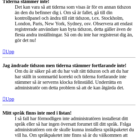
Tiderna stämmer inte!
Det kan vara så att tiderna som visas är för en annan tidszon
än den du befinner dig i. Om så är fallet, gå till din
kontrollpanel och ändra till rätt tidszon, t.ex. Stockholm,
London, Paris, New York, Sydney, osv. Observera att endast
registrerade användare kan byta tidszon, detta gäller även de
flesta andra inställningar. Så om du inte har registrerat dig än,
gör det nu!
Upp
Jag ändrade tidszon men tiderna stämmer fortfarande inte!
Om du är säker på att du har valt rätt tidszon och att du har
har ställt in sommartid korrekt och tiderna fortfarande inte
stämmer så är serverns klocka felinställd. Underrätta en
administratör om detta problem så att de kan åtgärda det.
Upp
Mitt språk finns inte med i listan!
I så fall har förmodligen inte administratören installerat ditt
språk eller så har ingen översatt forumet till ditt språk. Fråga
administratören om de skulle kunna installera språkpaketet du
vill ha. Om språkpaketet inte finns så är du välkommen att