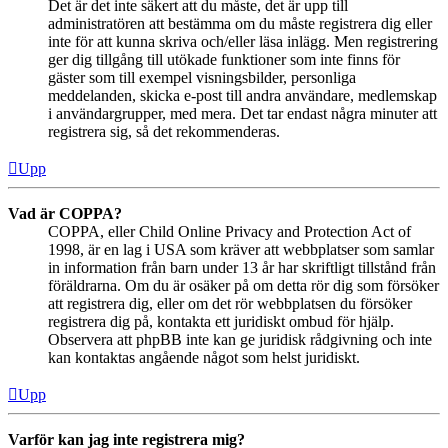
Det är det inte säkert att du måste, det är upp till
administratören att bestämma om du måste registrera dig eller
inte för att kunna skriva och/eller läsa inlägg. Men registrering
ger dig tillgång till utökade funktioner som inte finns för
gäster som till exempel visningsbilder, personliga
meddelanden, skicka e-post till andra användare, medlemskap
i användargrupper, med mera. Det tar endast några minuter att
registrera sig, så det rekommenderas.
Upp
Vad är COPPA?
COPPA, eller Child Online Privacy and Protection Act of
1998, är en lag i USA som kräver att webbplatser som samlar
in information från barn under 13 år har skriftligt tillstånd från
föräldrarna. Om du är osäker på om detta rör dig som försöker
att registrera dig, eller om det rör webbplatsen du försöker
registrera dig på, kontakta ett juridiskt ombud för hjälp.
Observera att phpBB inte kan ge juridisk rådgivning och inte
kan kontaktas angående något som helst juridiskt.
Upp
Varför kan jag inte registrera mig?