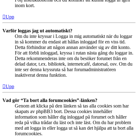
inom kort.
Upp
Varför loggas jag ut automatiskt?
Om du inte kryssar i Logga in mig automatiskt när du loggar
in så kommer du endast att hållas inloggad för en viss tid.
Detta förhindrar att någon annan använder sig av ditt konto.
För att förbli inloggad, kryssa i rutan nästa gång du loggar in.
Detta rekommenderas inte om du besöker forumet från en
delad dator, t.ex. bibliotek, internetcafé, datorsal, osv. Om du
inte ser denna kryssruta så har forumadministratören
inaktiverat denna funktion.
Upp
Vad gör “Ta bort alla forumcookies”-länken?
Genom att klicka på den länken så tas alla cookies som har
skapats av phpBB3 bort. Dessa cookies innehåller
information som håller dig inloggad på forumet och håller
reda på vilka trådar du läst och inte läst. Om du har problem
med att logga in eller logga ut så kan det hjälpa att ta bort alla
forumcookies.