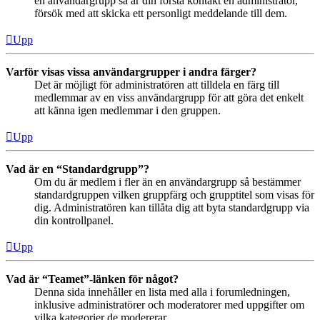
en användargrupp så är din första kontakt en administratör,
försök med att skicka ett personligt meddelande till dem.
Upp
Varför visas vissa användargrupper i andra färger?
Det är möjligt för administratören att tilldela en färg till
medlemmar av en viss användargrupp för att göra det enkelt
att känna igen medlemmar i den gruppen.
Upp
Vad är en “Standardgrupp”?
Om du är medlem i fler än en användargrupp så bestämmer
standardgruppen vilken gruppfärg och grupptitel som visas för
dig. Administratören kan tillåta dig att byta standardgrupp via
din kontrollpanel.
Upp
Vad är “Teamet”-länken för något?
Denna sida innehåller en lista med alla i forumledningen,
inklusive administratörer och moderatorer med uppgifter om
vilka kategorier de modererar.